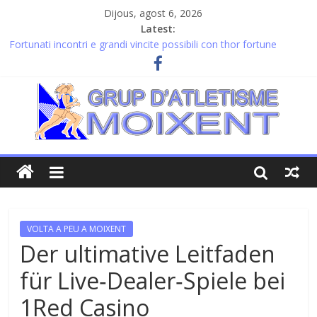
Dijous, agost 6, 2026
Latest:
Fortunati incontri e grandi vincite possibili con thor fortune
casino online adesso
Avantajul considerabil al jocului responsabil cu thor fortune
casino și câștiguri potențiale
Experiências únicas com thor fortune casino e estratégias para
ganhar mais
Vermakelijke avonden beleef je met thor fortune casino en
winstgevende kansen
Pověstné příběhy a skryté bohatství thor fortune v severské
tradici
VOLTA A PEU A MOIXENT
Der ultimative Leitfaden
für Live‑Dealer‑Spiele bei
1Red Casino