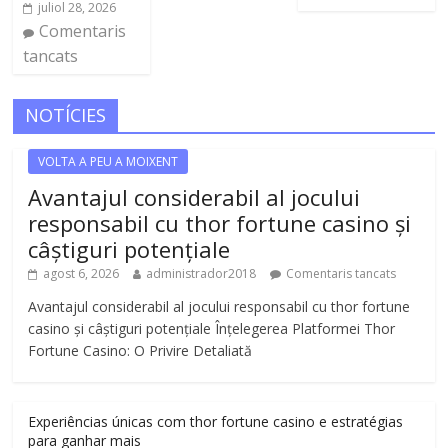
juliol 28, 2026
Comentaris
tancats
NOTÍCIES
VOLTA A PEU A MOIXENT
Avantajul considerabil al jocului
responsabil cu thor fortune casino și
câștiguri potențiale
agost 6, 2026
administrador2018
Comentaris tancats
Avantajul considerabil al jocului responsabil cu thor fortune
casino și câștiguri potențiale Înțelegerea Platformei Thor
Fortune Casino: O Privire Detaliată
Experiências únicas com thor fortune casino e estratégias
para ganhar mais