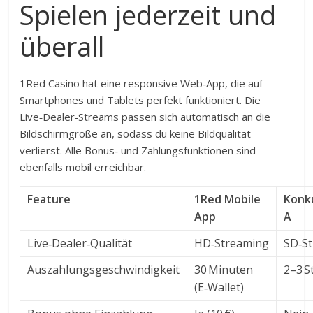
Spielen jederzeit und
überall
1Red Casino hat eine responsive Web‑App, die auf
Smartphones und Tablets perfekt funktioniert. Die
Live‑Dealer‑Streams passen sich automatisch an die
Bildschirmgröße an, sodass du keine Bildqualität
verlierst. Alle Bonus‑ und Zahlungsfunktionen sind
ebenfalls mobil erreichbar.
Feature
1Red Mobile
Konk
App
A
Live‑Dealer‑Qualität
HD‑Streaming
SD‑S
Auszahlungsgeschwindigkeit
30 Minuten
2–3 
(E‑Wallet)