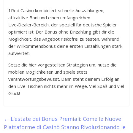
1Red Casino kombiniert schnelle Auszahlungen,
attraktive Boni und einen umfangreichen
Live‑Dealer‑Bereich, der speziell für deutsche Spieler
optimiert ist. Der Bonus ohne Einzahlung gibt dir die
Möglichkeit, das Angebot risikofrei zu testen, während
der Willkommensbonus deine ersten Einzahlungen stark
aufwertet.
Setze die hier vorgestellten Strategien um, nutze die
mobilen Möglichkeiten und spiele stets
verantwortungsbewusst. Dann steht deinem Erfolg an
den Live‑Tischen nichts mehr im Wege. Viel Spaß und viel
Glück!
←
L’estate dei Bonus Premiali: Come le Nuove
Piattaforme di Casinò Stanno Rivoluzionando le