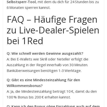
Selbstsperr‑Tool
, mit dem du dich für 24 Stunden bis zu
6 Monaten sperren kannst.
FAQ – Häufige Fragen
zu Live‑Dealer‑Spielen
bei 1Red
Q: Wie schnell werden Gewinne ausgezahlt?
A: Bei E‑Wallets wie Skrill oder Neteller erfolgt die
Auszahlung in der Regel innerhalb von 30 Minuten.
Banküberweisungen benötigen 1‑3 Werktage.
Q: Gibt es eine Mindesteinzahlung für den
Willkommensbonus?
A: Ja, die Mindesteinzahlung beträgt 10 €, damit du den
100 % Bonus bis 200 € erhalten kannst.
Q: Kann ich den Bonus ohne Einzahlung auch auf dem