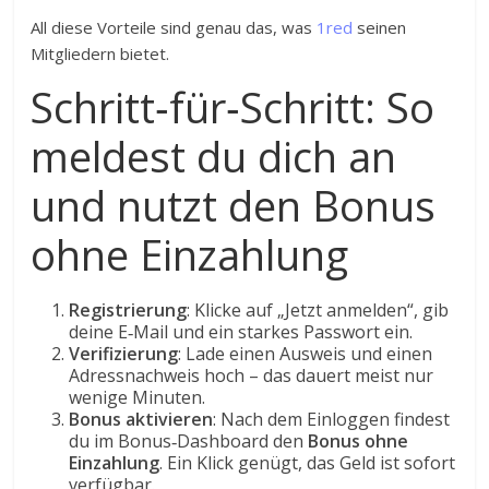
All diese Vorteile sind genau das, was
1red
seinen
Mitgliedern bietet.
Schritt‑für‑Schritt: So
meldest du dich an
und nutzt den Bonus
ohne Einzahlung
Registrierung
: Klicke auf „Jetzt anmelden“, gib
deine E‑Mail und ein starkes Passwort ein.
Verifizierung
: Lade einen Ausweis und einen
Adressnachweis hoch – das dauert meist nur
wenige Minuten.
Bonus aktivieren
: Nach dem Einloggen findest
du im Bonus‑Dashboard den
Bonus ohne
Einzahlung
. Ein Klick genügt, das Geld ist sofort
verfügbar.