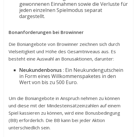
gewonnenen Einnahmen sowie die Verluste für
jeden einzelnen Spielmodus separat
dargestellt.
Bonanforderungen bei Browinner
Die Boniangebote von Browinner zeichnen sich durch
Vielseitigkeit und Höhe des Gesamtniveaus aus. Es
besteht eine Auswahl an Bonusaktionen, darunter:
Neukundenbonus
: Ein Neukundengutschein
in Form eines Willkommenspaketes in den
Wert von bis zu 500 Euro.
Um die Boniangebote in Anspruch nehmen zu können
und diese mit der Mindesteinsätzeinzahlen auf einem
Spiel kassieren zu können, wird eine Bonusbedingung
(BB) erforderlich. Die BB kann bei jeder Aktion
unterschiedlich sein.