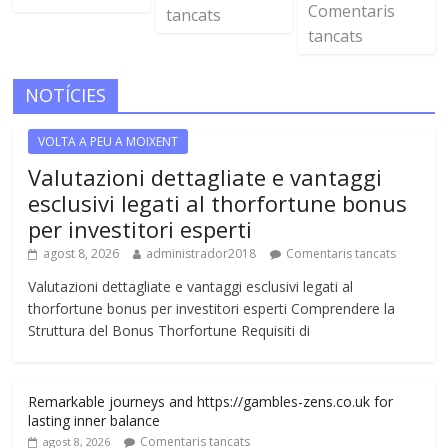
Comentaris
tancats
tancats
NOTÍCIES
VOLTA A PEU A MOIXENT
Valutazioni dettagliate e vantaggi
esclusivi legati al thorfortune bonus
per investitori esperti
agost 8, 2026
administrador2018
Comentaris tancats
Valutazioni dettagliate e vantaggi esclusivi legati al
thorfortune bonus per investitori esperti Comprendere la
Struttura del Bonus Thorfortune Requisiti di
Remarkable journeys and https://gambles-zens.co.uk for
lasting inner balance
Comentaris tancats
agost 8, 2026