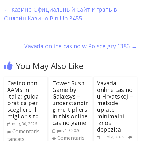
←
Казино Официальный Сайт Играть в
Онлайн Казино Pin Up.8455
Vavada online casino w Polsce gry.1386
→
You May Also Like
Casino non
Tower Rush
Vavada
AAMS in
Game by
online casino
Italia: guida
Galaxsys –
u Hrvatskoj –
pratica per
understandin
metode
scegliere il
g multipliers
uplate i
miglior sito
in this online
minimalni
casino game
iznosi
maig 30, 2026
depozita
Comentaris
juny 19, 2026
Comentaris
juliol 4, 2026
tancats