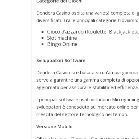
Categorie dei Giochi
Dendera Casino ospita una varietà completa di gi
diversificati. Tra le principali categorie troviamo:
Gioco d’azzardo (Roulette, Blackjack etc.
Slot machine
Bingo Online
Sviluppatori Software
Dendera Casino si è basata su un’ampia gamma di 
serve a garantire una gamma completa di opzioni e
aggiornata per assicurare stabilità ed efficienza.
I principali software usati includono Microgami
sviluppatori è conosciuto sul mercato online per la
crescita del settore tecnologico nel tempo.
Versione Mobile
Oltre che su pc, Dendera Casino può essere gioca