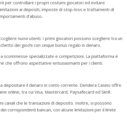
i per controllare i propri costumi giocatori ed evitare
mitazioni ai depositi, imposte di stop-loss e trattamenti di
comportamenti d’abuso.
cogliere nuovi utenti. I primi giocatori possono scegliere tra un
hetto dei giochi con cinque bonus regalo in denaro.
re a scommesse specializzate e competizioni. La piattaforma è
e che offrono aspettative entusiasmanti per i clienti.
na depositare il denaro in conto corrente. Dendera Casino offre
arie online, tra cui Visa, Mastercard, Paysafecard ed Skrill.
 canali che le transazioni di deposito. Inoltre, si possono
 dei corrispondenti bancari, con alcune limitazioni per il limite