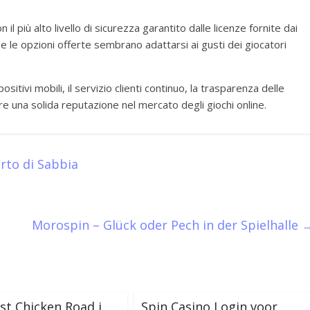
l più alto livello di sicurezza garantito dalle licenze fornite dai
i e le opzioni offerte sembrano adattarsi ai gusti dei giocatori
sitivi mobili, il servizio clienti continuo, la trasparenza delle
ire una solida reputazione nel mercato degli giochi online.
erto di Sabbia
Morospin – Glück oder Pech in der Spielhalle
st Chicken Road i
Spin Casino Login voor