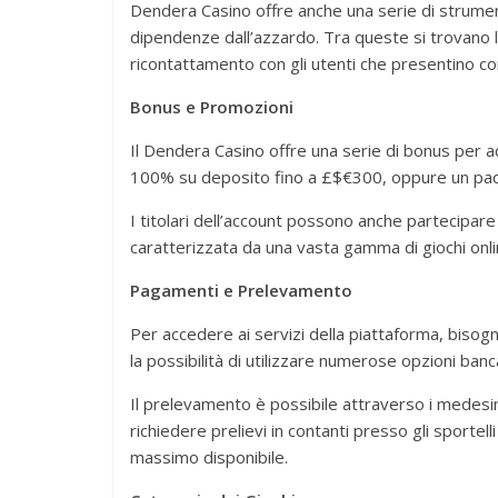
Dendera Casino offre anche una serie di strument
dipendenze dall’azzardo. Tra queste si trovano li
ricontattamento con gli utenti che presentino 
Bonus e Promozioni
Il Dendera Casino offre una serie di bonus per ac
100% su deposito fino a £$€300, oppure un pacc
I titolari dell’account possono anche partecipa
caratterizzata da una vasta gamma di giochi onlin
Pagamenti e Prelevamento
Per accedere ai servizi della piattaforma, bisog
la possibilità di utilizzare numerose opzioni banc
Il prelevamento è possibile attraverso i medesimi
richiedere prelievi in contanti presso gli sportelli
massimo disponibile.