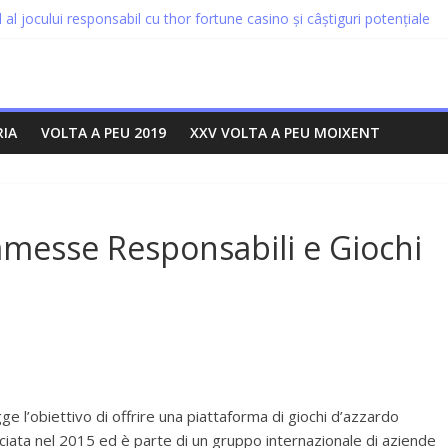
 al jocului responsabil cu thor fortune casino și câștiguri potențiale
com thor fortune casino e estratégias para ganhar mais
 beleef je met thor fortune casino en winstgevende kansen
ryté bohatství thor fortune v severské tradici
randi vincite possibili con thor fortune casino online adesso
RIA
VOLTA A PEU 2019
XXV VOLTA A PEU MOIXENT
messe Responsabili e Giochi
e l’obiettivo di offrire una piattaforma di giochi d’azzardo
nciata nel 2015 ed è parte di un gruppo internazionale di aziende