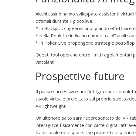
Alcuni casinò hanno sviluppato assistenti virtuali
ottimali durante il gioco live:
* In Blackjack suggeriscono quando effettuare 
* Nella Roulette indicano numeri “caldi” analizzand
* In Poker Live propongono strategie post‑flop 
Questi tool operano entro limiti regolamentari 
vincolanti.
Prospettive future
Il passo successivo sarà l’integrazione completa 
tavolo virtuale proiettato sul proprio salotto do
AR lightweight.
Un ulteriore salto sarà rappresentato dai VR tabl
interagisce fisicamente con carte digitali attrave
tradizionale ed esports che promette esperienz