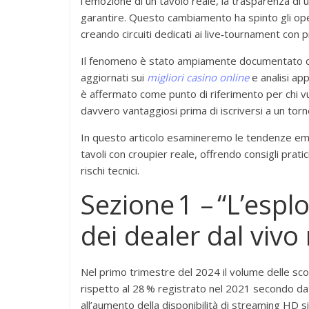
l’emozione di un tavolo reale, la trasparenza di 
garantire. Questo cambiamento ha spinto gli ope
creando circuiti dedicati ai live‑tournament con p
Il fenomeno è stato ampiamente documentato da
aggiornati sui
migliori casino online
e analisi app
è affermato come punto di riferimento per chi vuol
davvero vantaggiosi prima di iscriversi a un torne
In questo articolo esamineremo le tendenze emerg
tavoli con croupier reale, offrendo consigli pratic
rischi tecnici.
Sezione 1 – “L’espl
dei dealer dal vivo 
Nel primo trimestre del 2024 il volume delle sco
rispetto al 28 % registrato nel 2021 secondo da
all’aumento della disponibilità di streaming HD sia