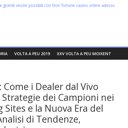
 e grandi vincite possibili con thor fortune casino online adesso
abil al jocului responsabil cu thor fortune casino și câștiguri potențial
as com thor fortune casino e estratégias para ganhar mais
den beleef je met thor fortune casino en winstgevende kansen
 skryté bohatství thor fortune v severské tradici
ÒRIA
VOLTA A PEU 2019
XXV VOLTA A PEU MOIXENT
: Come i Dealer dal Vivo
 Strategie dei Campioni nei
Sites e la Nuova Era del
Analisi di Tendenze,