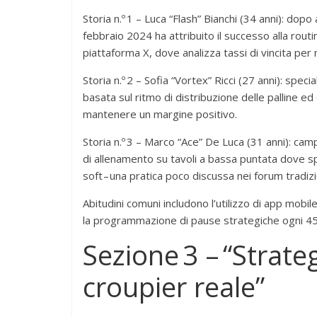
Storia n.º 1 – Luca “Flash” Bianchi (34 anni): dop
febbraio 2024 ha attribuito il successo alla routin
piattaforma X, dove analizza tassi di vincita per
Storia n.º 2 – Sofia “Vortex” Ricci (27 anni): speci
basata sul ritmo di distribuzione delle palline ed
mantenere un margine positivo.
Storia n.º 3 – Marco “Ace” De Luca (31 anni): ca
di allenamento su tavoli a bassa puntata dove s
soft – una pratica poco discussa nei forum tradizi
Abitudini comuni includono l’utilizzo di app mobi
la programmazione di pause strategiche ogni 45 
Sezione 3 – “Strateg
croupier reale”