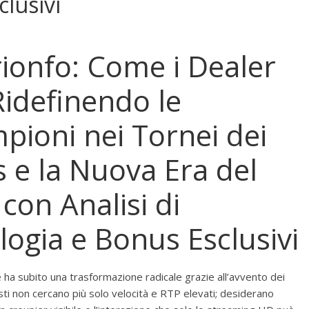
lusivi
rionfo: Come i Dealer
Ridefinendo le
pioni nei Tornei dei
 e la Nuova Era del
 con Analisi di
ogia e Bonus Esclusivi
ne ha subito una trasformazione radicale grazie all’avvento dei
isti non cercano più solo velocità e RTP elevati; desiderano