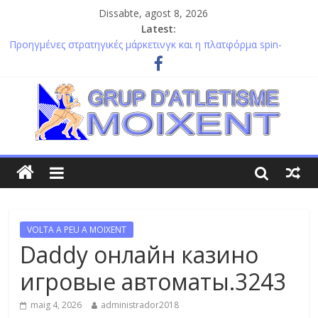
Dissabte, agost 8, 2026
Latest:
Προηγμένες στρατηγικές μάρκετινγκ και η πλατφόρμα spin-
lander.com.gr για άμεσα αποτελέσματα
Konsekvenserna av chicken road game påverkar ungdomars
beteende och säkerhet
Features and benefits surrounding grizzlys quest casino deliver
exciting gameplay experiences
Strategic placement and most bet insights for discerning game
participants
Lassurance dune fiabilité totale pour dénicher votre meilleur
casino en ligne suisse idéal et sécurisé
VOLTA A PEU A MOIXENT
Daddy онлайн казино
игровые автоматы.3243
maig 4, 2026
administrador2018