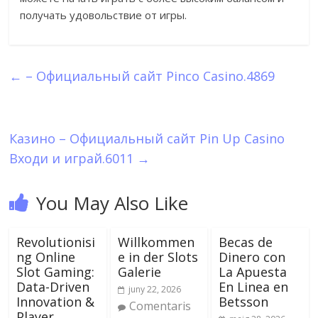
получать удовольствие от игры.
←
– Официальный сайт Pinco Casino.4869
Казино – Официальный сайт Pin Up Casino
Входи и играй.6011
→
You May Also Like
Revolutionisi
Willkommen
Becas de
ng Online
e in der Slots
Dinero con
Slot Gaming:
Galerie
La Apuesta
Data-Driven
En Linea en
juny 22, 2026
Innovation &
Betsson
Comentaris
Player