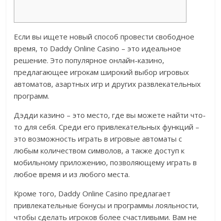
Если вы ищете новый способ провести свободное
время, то Daddy Online Casino – это идеальное
решение. Это популярное онлайн-казино,
предлагающее игрокам широкий выбор игровых
автоматов, азартных игр и других развлекательных
программ.
Дэдди казино – это место, где вы можете найти что-
то для себя. Среди его привлекательных функций –
это возможность играть в игровые автоматы с
любым количеством символов, а также доступ к
мобильному приложению, позволяющему играть в
любое время и из любого места.
Кроме того, Daddy Online Casino предлагает
привлекательные бонусы и программы лояльности,
чтобы сделать игроков более счастливыми. Вам не