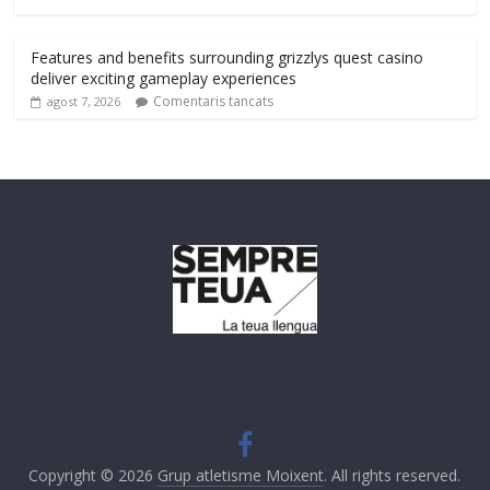
Features and benefits surrounding grizzlys quest casino
deliver exciting gameplay experiences
Comentaris tancats
agost 7, 2026
Copyright © 2026
Grup atletisme Moixent
. All rights reserved.