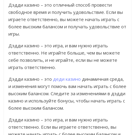
Дэдди казино – это отличный способ провести
свободное время и получить удовольствие. Если вы
играете ответственно, вы можете начать играть с
более высоким балансом и получать удовольствие от
игры.
Дэдди казино – это игра, и вам нужно играть
ответственно. Не играйте больше, чем вы можете
себе позволить, и не играйте, если вы не можете
играть ответственно.
Дэдди казино – это
деди казино
динамичная среда,
и изменения могут помочь вам начать играть с более
высоким балансом. Следите за изменениями в дэдди
казино и используйте бонусы, чтобы начать играть с
более высоким балансом.
Дэдди казино – это игра, и вам нужно играть
ответственно. Если вы играете ответственно, вы
можете начать играть с более высоким балансом и