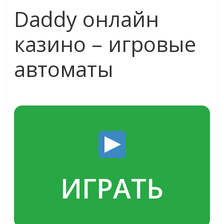
Daddy онлайн
казино – игровые
автоматы
ИГРАТЬ