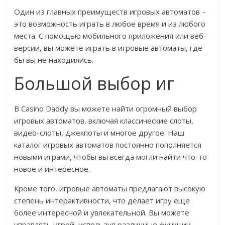
Один из главных преимуществ игровых автоматов –
это возможность играть в любое время и из любого
места. С помощью мобильного приложения или веб-
версии, вы можете играть в игровые автоматы, где
бы вы не находились.
Большой выбор иг
В Casino Daddy вы можете найти огромный выбор
игровых автоматов, включая классические слоты,
видео-слоты, джекпоты и многое другое. Наш
каталог игровых автоматов постоянно пополняется
новыми играми, чтобы вы всегда могли найти что-то
новое и интересное.
Кроме того, игровые автоматы предлагают высокую
степень интерактивности, что делает игру еще
более интересной и увлекательной. Вы можете
управлять игрой, используя различные функции,