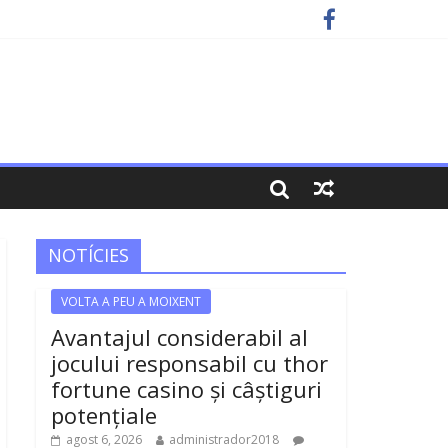
NOTÍCIES
VOLTA A PEU A MOIXENT
Avantajul considerabil al
jocului responsabil cu thor
fortune casino și câștiguri
potențiale
agost 6, 2026
administrador2018