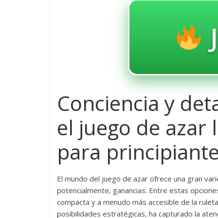
Conciencia y deta
el juego de azar 
para principiant
El mundo del juego de azar ofrece una gran var
potencialmente, ganancias. Entre estas opciones
compacta y a menudo más accesible de la ruleta t
posibilidades estratégicas, ha capturado la ate