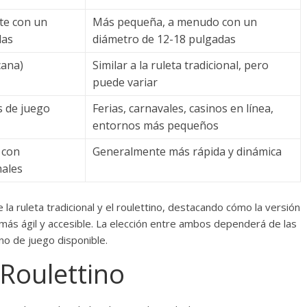
te con un
Más pequeña, a menudo con un
das
diámetro de 12-18 pulgadas
cana)
Similar a la ruleta tradicional, pero
puede variar
s de juego
Ferias, carnavales, casinos en línea,
entornos más pequeños
 con
Generalmente más rápida y dinámica
ales
re la ruleta tradicional y el roulettino, destacando cómo la versión
ás ágil y accesible. La elección entre ambos dependerá de las
no de juego disponible.
 Roulettino