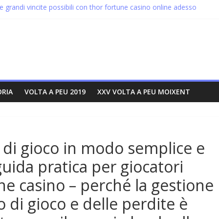
 e grandi vincite possibili con thor fortune casino online adesso
abil al jocului responsabil cu thor fortune casino și câștiguri potențial
as com thor fortune casino e estratégias para ganhar mais
den beleef je met thor fortune casino en winstgevende kansen
 skryté bohatství thor fortune v severské tradici
ÒRIA
VOLTA A PEU 2019
XXV VOLTA A PEU MOIXENT
 di gioco in modo semplice e
 guida pratica per giocatori
ine casino – perché la gestione
 di gioco e delle perdite è