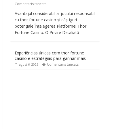
Comentaris tancats
Avantajul considerabil al jocului responsabil
cu thor fortune casino și câștiguri
potențiale Înțelegerea Platformei Thor
Fortune Casino: O Privire Detaliată
Experiências únicas com thor fortune
casino e estratégias para ganhar mais
Comentaris tancats
agost 6, 2026