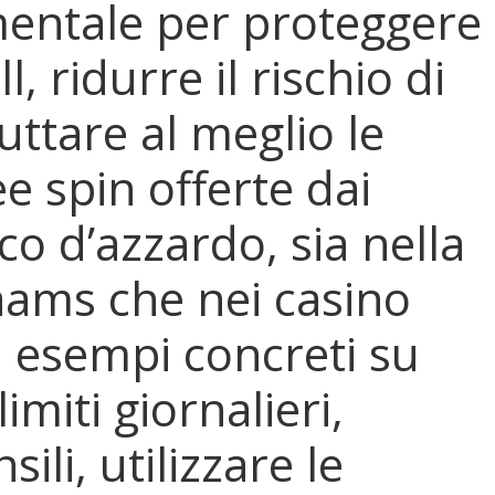
mentale per proteggere
l, ridurre il rischio di
ttare al meglio le
e spin offerte dai
ioco d’azzardo, sia nella
 aams che nei casino
n esempi concreti su
miti giornalieri,
ili, utilizzare le