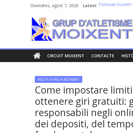
Divendres, agost 7, 2026
Latest:
Fortunati incontri
Avantajul consider
Experiências únic
Vermakelijke avon
Pověstné příběhy a
CIRCUIT MOIXENT
CONTACTE
HIST
VOLTA A PEU A MOIXENT
Come impostare limiti
ottenere giri gratuiti:
responsabili negli onl
dei depositi, del tempo