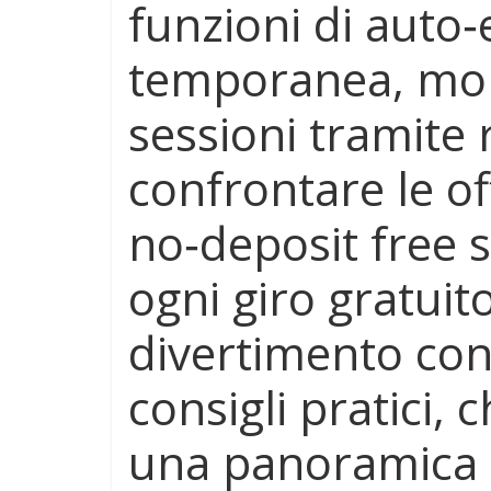
funzioni di auto‑
temporanea, mon
sessioni tramite 
confrontare le of
no‑deposit free 
ogni giro gratuit
divertimento cont
consigli pratici, 
una panoramica d