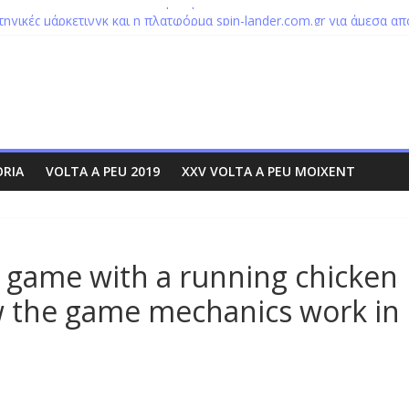
 e thorfortune abrem novas perspectivas no mercado financeiro atua
ηγικές μάρκετινγκ και η πλατφόρμα spin-lander.com.gr για άμεσα α
haltung und hohe Gewinne mit https://nv-casino1.at für erfahrene Spie
ion de jeux et playjonny casino pour une expérience immersive uniqu
iro para investidores com thorfortune e estratégias seguras
ÒRIA
VOLTA A PEU 2019
XXV VOLTA A PEU MOIXENT
 game with a running chicken
 the game mechanics work in