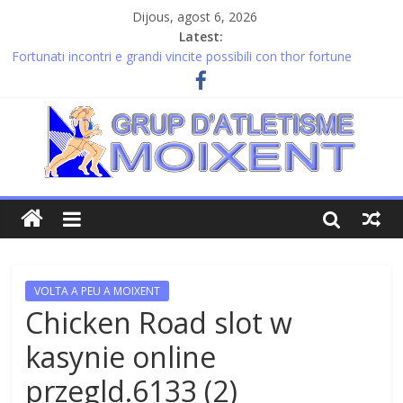
Dijous, agost 6, 2026
Latest:
Fortunati incontri e grandi vincite possibili con thor fortune
casino online adesso
Avantajul considerabil al jocului responsabil cu thor fortune
casino și câștiguri potențiale
Experiências únicas com thor fortune casino e estratégias para
ganhar mais
Vermakelijke avonden beleef je met thor fortune casino en
winstgevende kansen
Pověstné příběhy a skryté bohatství thor fortune v severské
tradici
VOLTA A PEU A MOIXENT
Chicken Road slot w
kasynie online
przegld.6133 (2)