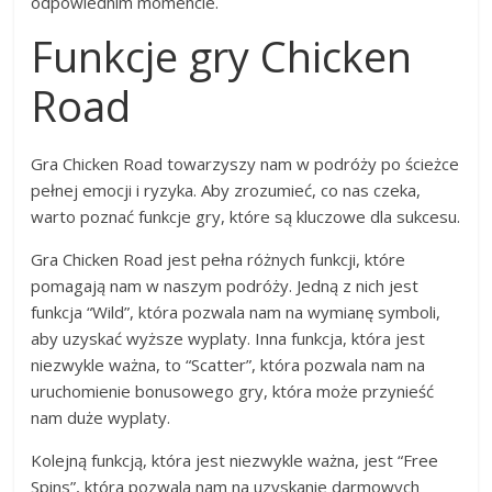
odpowiednim momencie.
Funkcje gry Chicken
Road
Gra Chicken Road towarzyszy nam w podróży po ścieżce
pełnej emocji i ryzyka. Aby zrozumieć, co nas czeka,
warto poznać funkcje gry, które są kluczowe dla sukcesu.
Gra Chicken Road jest pełna różnych funkcji, które
pomagają nam w naszym podróży. Jedną z nich jest
funkcja “Wild”, która pozwala nam na wymianę symboli,
aby uzyskać wyższe wyplaty. Inna funkcja, która jest
niezwykle ważna, to “Scatter”, która pozwala nam na
uruchomienie bonusowego gry, która może przynieść
nam duże wyplaty.
Kolejną funkcją, która jest niezwykle ważna, jest “Free
Spins”, która pozwala nam na uzyskanie darmowych