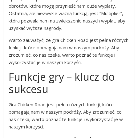
obrotów, które mogą przynieść nam duże wyplaty.
Ostatnią, ale niezwykle ważną funkcją, jest “Multiplier”,
która pozwala nam na zwiększenie naszych wyplat, aby
uzyskać wyższe nagrody.
Warto zauważyć, że gra Chicken Road jest pełna różnych
funkcji, które pomagają nam w naszym podróży. Aby
zrozumieć, co nas czeka, warto poznać te funkcje i
wykorzystać je w naszym korzyści.
Funkcje gry – klucz do
sukcesu
Gra Chicken Road jest pełna różnych funkcji, które
pomagają nam w naszym podróży. Aby zrozumieć, co
nas czeka, warto poznać te funkcje i wykorzystać je w
naszym korzyści.