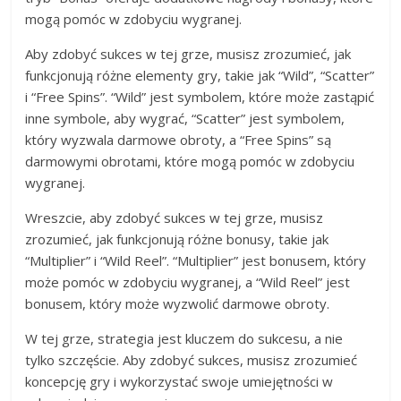
mogą pomóc w zdobyciu wygranej.
Aby zdobyć sukces w tej grze, musisz zrozumieć, jak
funkcjonują różne elementy gry, takie jak “Wild”, “Scatter”
i “Free Spins”. “Wild” jest symbolem, które może zastąpić
inne symbole, aby wygrać, “Scatter” jest symbolem,
który wyzwala darmowe obroty, a “Free Spins” są
darmowymi obrotami, które mogą pomóc w zdobyciu
wygranej.
Wreszcie, aby zdobyć sukces w tej grze, musisz
zrozumieć, jak funkcjonują różne bonusy, takie jak
“Multiplier” i “Wild Reel”. “Multiplier” jest bonusem, który
może pomóc w zdobyciu wygranej, a “Wild Reel” jest
bonusem, który może wyzwolić darmowe obroty.
W tej grze, strategia jest kluczem do sukcesu, a nie
tylko szczęście. Aby zdobyć sukces, musisz zrozumieć
koncepcję gry i wykorzystać swoje umiejętności w