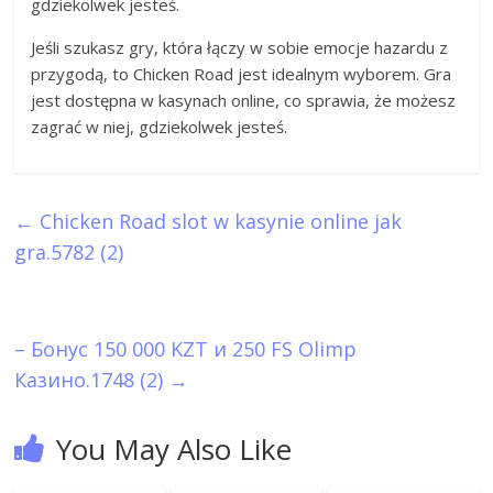
gdziekolwek jesteś.
Jeśli szukasz gry, która łączy w sobie emocje hazardu z
przygodą, to Chicken Road jest idealnym wyborem. Gra
jest dostępna w kasynach online, co sprawia, że możesz
zagrać w niej, gdziekolwek jesteś.
←
Chicken Road slot w kasynie online jak
gra.5782 (2)
– Бонус 150 000 KZT и 250 FS Olimp
Казино.1748 (2)
→
You May Also Like