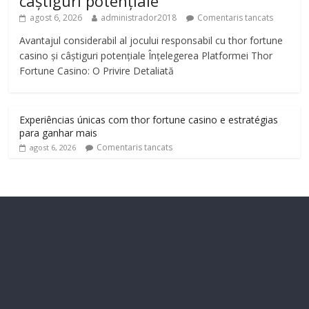
câștiguri potențiale
agost 6, 2026
administrador2018
Comentaris tancats
Avantajul considerabil al jocului responsabil cu thor fortune
casino și câștiguri potențiale Înțelegerea Platformei Thor
Fortune Casino: O Privire Detaliată
Experiências únicas com thor fortune casino e estratégias
para ganhar mais
Comentaris tancats
agost 6, 2026