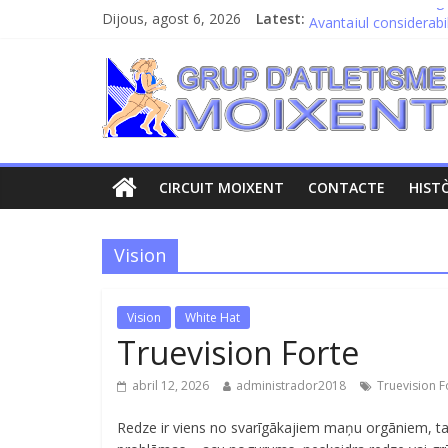
Fortunati incontri e g
Dijous, agost 6, 2026
Latest:
Avantajul considerabil
Experiências únicas 
Vermakelijke avonden
Pověstné příběhy a sk
CIRCUIT MOIXENT
CONTACTE
HIST
Vision
Vision
White Hat
Truevision Forte
abril 12, 2026
administrador2018
Truevision F
Redze ir viens no svarīgākajiem maņu orgāniem, tač