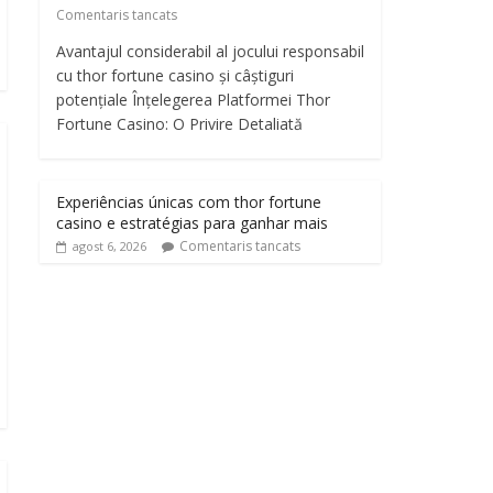
Comentaris tancats
Avantajul considerabil al jocului responsabil
cu thor fortune casino și câștiguri
potențiale Înțelegerea Platformei Thor
Fortune Casino: O Privire Detaliată
Experiências únicas com thor fortune
casino e estratégias para ganhar mais
Comentaris tancats
agost 6, 2026