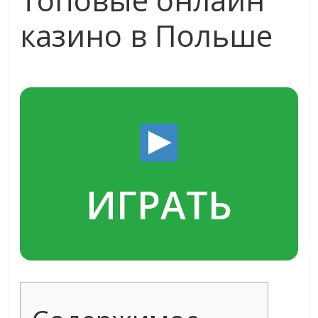
казино в Польше
ИГРАТЬ