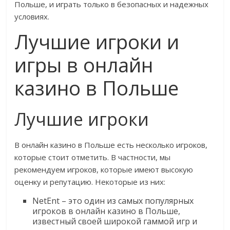
Польше, и играть только в безопасных и надежных
условиях.
Лучшие игроки и
игры в онлайн
казино в Польше
Лучшие игроки
В онлайн казино в Польше есть несколько игроков,
которые стоит отметить. В частности, мы
рекомендуем игроков, которые имеют высокую
оценку и репутацию. Некоторые из них:
NetEnt – это один из самых популярных
игроков в онлайн казино в Польше,
известный своей широкой гаммой игр и