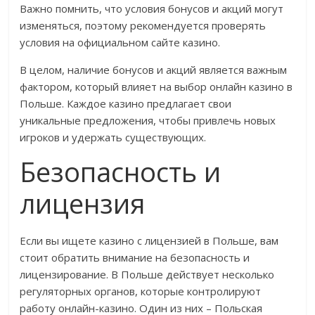
Важно помнить, что условия бонусов и акций могут
изменяться, поэтому рекомендуется проверять
условия на официальном сайте казино.
В целом, наличие бонусов и акций является важным
фактором, который влияет на выбор онлайн казино в
Польше. Каждое казино предлагает свои
уникальные предложения, чтобы привлечь новых
игроков и удержать существующих.
Безопасность и
лицензия
Если вы ищете казино с лицензией в Польше, вам
стоит обратить внимание на безопасность и
лицензирование. В Польше действует несколько
регуляторных органов, которые контролируют
работу онлайн-казино. Один из них – Польская