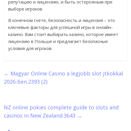
репутацию и лицензию, и быть осторожным при
выборе игроков.
В конечном счете, безопасность и лицензия – это
ключевые факторы для успешной игры в онлайн-
казино. Вам стоит выбирать казино, которое имеет
лицензию в Польше и предлагает безопасные
условия для игроков.
←
Magyar Online Casino a legjobb slot jtkokkal
2026-ben.2393 (2)
NZ online pokies complete guide to slots and
casinos in New Zealand.3643
→