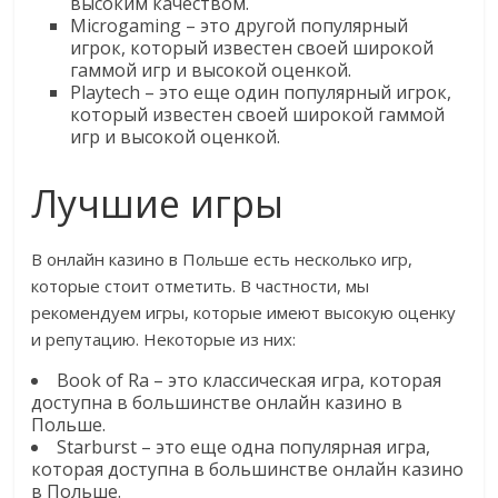
высоким качеством.
Microgaming – это другой популярный
игрок, который известен своей широкой
гаммой игр и высокой оценкой.
Playtech – это еще один популярный игрок,
который известен своей широкой гаммой
игр и высокой оценкой.
Лучшие игры
В онлайн казино в Польше есть несколько игр,
которые стоит отметить. В частности, мы
рекомендуем игры, которые имеют высокую оценку
и репутацию. Некоторые из них:
Book of Ra – это классическая игра, которая
доступна в большинстве онлайн казино в
Польше.
Starburst – это еще одна популярная игра,
которая доступна в большинстве онлайн казино
в Польше.