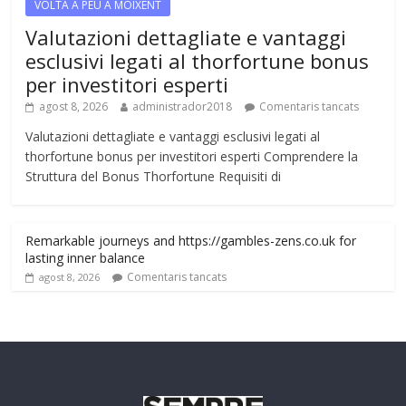
VOLTA A PEU A MOIXENT
Valutazioni dettagliate e vantaggi
esclusivi legati al thorfortune bonus
per investitori esperti
agost 8, 2026
administrador2018
Comentaris tancats
Valutazioni dettagliate e vantaggi esclusivi legati al
thorfortune bonus per investitori esperti Comprendere la
Struttura del Bonus Thorfortune Requisiti di
Remarkable journeys and https://gambles-zens.co.uk for
lasting inner balance
Comentaris tancats
agost 8, 2026