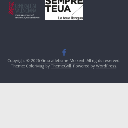
Copyright © 2026
Grup atletisme Moixent
. All rights reserved.
Theme: ColorMag by
ThemeGrill
. Powered by
WordPress
.