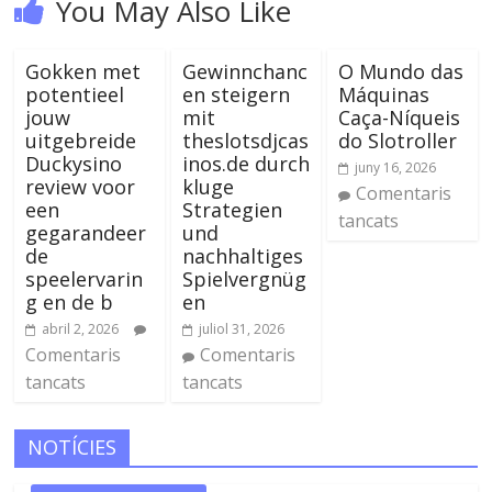
You May Also Like
Gokken met
Gewinnchanc
O Mundo das
potentieel
en steigern
Máquinas
jouw
mit
Caça-Níqueis
uitgebreide
theslotsdjcas
do Slotroller
Duckysino
inos.de durch
juny 16, 2026
review voor
kluge
Comentaris
een
Strategien
tancats
gegarandeer
und
de
nachhaltiges
speelervarin
Spielvergnüg
g en de b
en
abril 2, 2026
juliol 31, 2026
Comentaris
Comentaris
tancats
tancats
NOTÍCIES