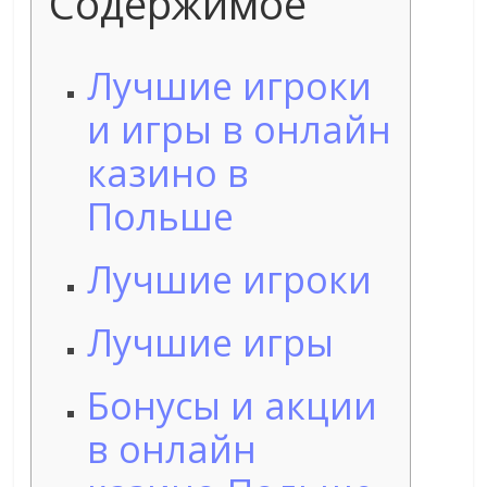
Содержимое
Лучшие игроки
и игры в онлайн
казино в
Польше
Лучшие игроки
Лучшие игры
Бонусы и акции
в онлайн