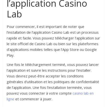
l’application Casino
Lab
Pour commencer, il est important de noter que
l’installation de l’application Casino Lab est un processus
rapide et facile. Vous pouvez télécharger l’application sur
le site officiel de Casino Lab ou bien sur les plateformes
d’applications mobiles telles que l’App Store ou Google
Play.
Une fois le téléchargement terminé, vous pouvez lancer
l’application et suivre les instructions pour l’installer.
Vous devrez peut-être accepter les conditions
générales d’utilisation et les politiques de confidentialité
de l’application. Une fois l’installation terminée, vous
pouvez vous connecter à votre compte
casino lab en
ligne
et commencer à jouer.