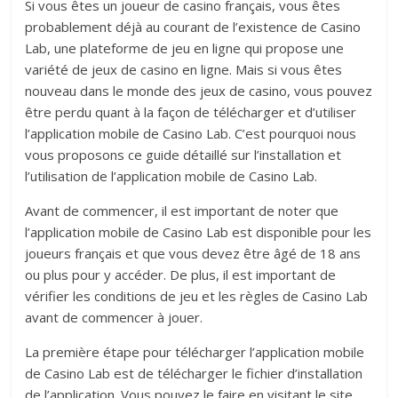
Si vous êtes un joueur de casino français, vous êtes
probablement déjà au courant de l’existence de Casino
Lab, une plateforme de jeu en ligne qui propose une
variété de jeux de casino en ligne. Mais si vous êtes
nouveau dans le monde des jeux de casino, vous pouvez
être perdu quant à la façon de télécharger et d’utiliser
l’application mobile de Casino Lab. C’est pourquoi nous
vous proposons ce guide détaillé sur l’installation et
l’utilisation de l’application mobile de Casino Lab.
Avant de commencer, il est important de noter que
l’application mobile de Casino Lab est disponible pour les
joueurs français et que vous devez être âgé de 18 ans
ou plus pour y accéder. De plus, il est important de
vérifier les conditions de jeu et les règles de Casino Lab
avant de commencer à jouer.
La première étape pour télécharger l’application mobile
de Casino Lab est de télécharger le fichier d’installation
de l’application. Vous pouvez le faire en visitant le site