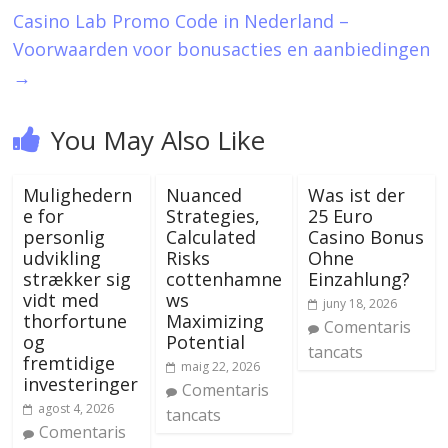
Casino Lab Promo Code in Nederland –
Voorwaarden voor bonusacties en aanbiedingen
→
You May Also Like
Mulighedern
Nuanced
Was ist der
e for
Strategies,
25 Euro
personlig
Calculated
Casino Bonus
udvikling
Risks
Ohne
strækker sig
cottenhamne
Einzahlung?
vidt med
ws
juny 18, 2026
thorfortune
Maximizing
Comentaris
og
Potential
tancats
fremtidige
maig 22, 2026
investeringer
Comentaris
agost 4, 2026
tancats
Comentaris