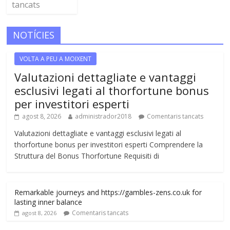
tancats
NOTÍCIES
VOLTA A PEU A MOIXENT
Valutazioni dettagliate e vantaggi
esclusivi legati al thorfortune bonus
per investitori esperti
agost 8, 2026
administrador2018
Comentaris tancats
Valutazioni dettagliate e vantaggi esclusivi legati al
thorfortune bonus per investitori esperti Comprendere la
Struttura del Bonus Thorfortune Requisiti di
Remarkable journeys and https://gambles-zens.co.uk for
lasting inner balance
Comentaris tancats
agost 8, 2026