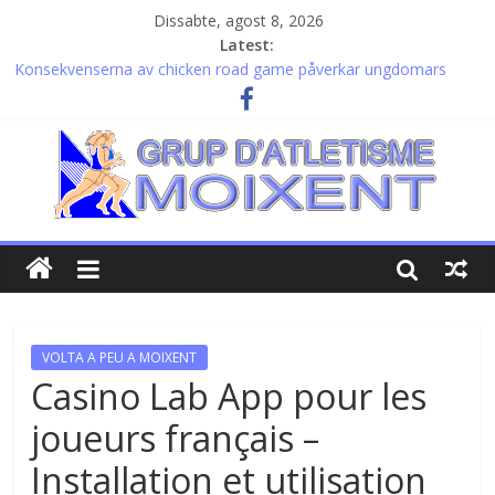
Dissabte, agost 8, 2026
Latest:
Konsekvenserna av chicken road game påverkar ungdomars
beteende och säkerhet
Valutazioni dettagliate e vantaggi esclusivi legati al thorfortune
bonus per investitori esperti
Remarkable journeys and https://gambles-zens.co.uk for lasting
inner balance
Velkorysost osudu s plinko game a možnost skvělých výher láká
každého hráče ke zkoušce štěstí
Patient timing defines success in the thrilling world of
chickenroad crossings and endless traffic
VOLTA A PEU A MOIXENT
Casino Lab App pour les
joueurs français –
Installation et utilisation