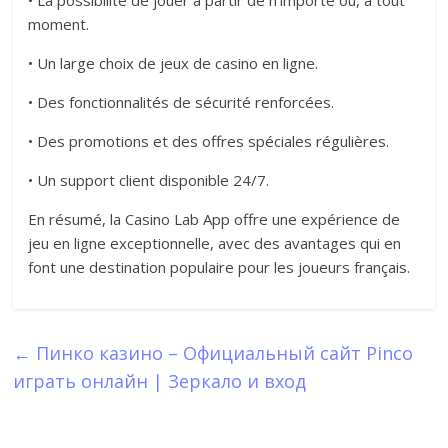
• La possibilité de jouer à partir de n’importe où, à tout
moment.
• Un large choix de jeux de casino en ligne.
• Des fonctionnalités de sécurité renforcées.
• Des promotions et des offres spéciales régulières.
• Un support client disponible 24/7.
En résumé, la Casino Lab App offre une expérience de
jeu en ligne exceptionnelle, avec des avantages qui en
font une destination populaire pour les joueurs français.
←
Пинко казино – Официальный сайт Pinco
играть онлайн | Зеркало и вход