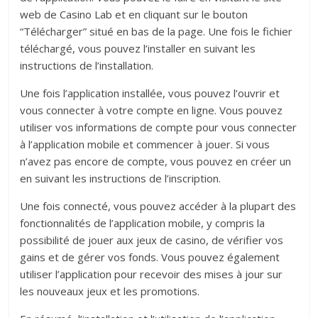
web de Casino Lab et en cliquant sur le bouton
“Télécharger” situé en bas de la page. Une fois le fichier
téléchargé, vous pouvez l’installer en suivant les
instructions de l’installation.
Une fois l’application installée, vous pouvez l’ouvrir et
vous connecter à votre compte en ligne. Vous pouvez
utiliser vos informations de compte pour vous connecter
à l’application mobile et commencer à jouer. Si vous
n’avez pas encore de compte, vous pouvez en créer un
en suivant les instructions de l’inscription.
Une fois connecté, vous pouvez accéder à la plupart des
fonctionnalités de l’application mobile, y compris la
possibilité de jouer aux jeux de casino, de vérifier vos
gains et de gérer vos fonds. Vous pouvez également
utiliser l’application pour recevoir des mises à jour sur
les nouveaux jeux et les promotions.