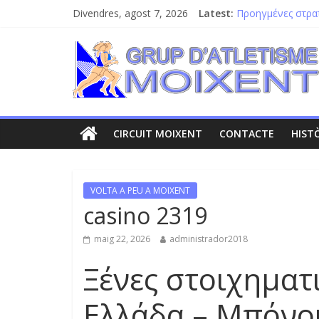
Divendres, agost 7, 2026
Latest:
Προηγμένες στρατ
Konsekvenserna a
Features and bene
Strategic placeme
Lassurance dune fi
CIRCUIT MOIXENT
CONTACTE
HIST
VOLTA A PEU A MOIXENT
casino 2319
maig 22, 2026
administrador2018
Ξένες στοιχηματι
Ελλάδα – Μπόνο