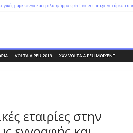
ηγικές μάρκετινγκ και η πλατφόρμα spin-lander.com.gr για άμεσα α
v chicken road game påverkar ungdomars beteende och säkerhet
fits surrounding grizzlys quest casino deliver exciting gameplay expe
nt and most bet insights for discerning game participants
abilité totale pour dénicher votre meilleur casino en ligne suisse idéa
ÒRIA
VOLTA A PEU 2019
XXV VOLTA A PEU MOIXENT
κές εταιρίες στην
υς εγγραφής και