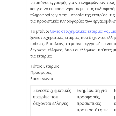
τα μπόνοι εγγραφής για να ενημερώνουν τους
και για να επικοινωνήσουν με τους ενδιαφερ
πληροφορίες για την ιστορία της εταιρίας, τι
τις προσωπικές πληροφορίες των εργαζομένων
Τα μπόνοι
ξενες στοιχηματικες εταιριες νομιμ
ξενεστοιχηματικές εταιρίες που δεχονται ελλη
παίκτες. Επιπλέον, τα μπόνοι εγγραφής είναι π
δεχονται ελληνεσ, όπου οι ελληνικοί παίκτες
τις εταιρίες.
Τύπος Εταιρίας
Προσφορές
Επικοινωνία
Ξενεστοιχηματικές
Ενημέρωση για
εταιρίες που
προσφορές,
δεχονται ελληνες
προσωπικές
προτεραιότητες