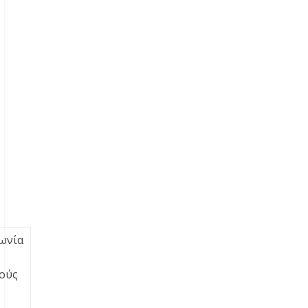
ωνία
ούς