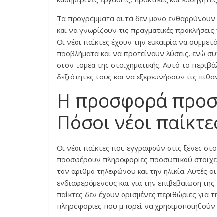
Τα προγράμματα αυτά δεν μόνο ενθαρρύνουν τ
και να γνωρίζουν τις πραγματικές προκλήσεις 
Οι νέοι παίκτες έχουν την ευκαιρία να συμμε
προβλήματα και να προτείνουν λύσεις, ενώ συ
στον τομέα της στοιχηματικής. Αυτό το περιβ
δεξιότητες τους και να εξερευνήσουν τις πιθ
Η προσφορά προσω
Πόσοι νέοι παίκτε
Οι νέοι παίκτες που εγγραφούν στις ξένες στο
προσφέρουν πληροφορίες προσωπικού στοιχείο
τον αριθμό τηλεφώνου και την ηλικία. Αυτές ο
ενδιαφερόμενους και για την επιβεβαίωση της 
παίκτες δεν έχουν ορισμένες περιθώριες για
πληροφορίες που μπορεί να χρησιμοποιηθούν απ