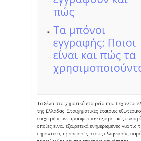
πώς
Τα μπόνοι
εγγραφής: Ποιοι
είναι και πώς τα
χρησιμοποιούντ
Τα ξένα στοιχηματικά εταιρεία που δεχονται ε
της Ελλάδας. Στοιχηματικές εταιρίες εξωτερικ
επιχειρήσεων, προσφέρουν εξαιρετικές ευκαιρίε
οποίες είναι εξαιρετικά ενημερωμένες για τις 
σημαντικές προσφορές στους ελληνικούς παρά