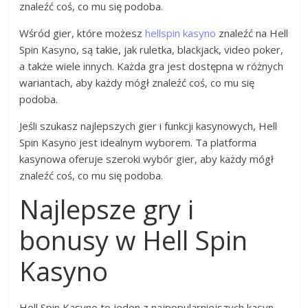
znaleźć coś, co mu się podoba.
Wśród gier, które możesz
hellspin kasyno
znaleźć na Hell
Spin Kasyno, są takie, jak ruletka, blackjack, video poker,
a także wiele innych. Każda gra jest dostępna w różnych
wariantach, aby każdy mógł znaleźć coś, co mu się
podoba.
Jeśli szukasz najlepszych gier i funkcji kasynowych, Hell
Spin Kasyno jest idealnym wyborem. Ta platforma
kasynowa oferuje szeroki wybór gier, aby każdy mógł
znaleźć coś, co mu się podoba.
Najlepsze gry i
bonusy w Hell Spin
Kasyno
Hell Spin Kasyno to jeden z najpopularniejszych kasyn