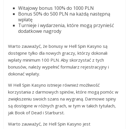
Witajowy bonus 100% do 1000 PLN
Bonus 50% do 500 PLN na każdą następną
wpłatę
Turnieje i wydarzenia, które mogą przynieść
dodatkowe nagrody
Warto zauważyć, że bonusy w Hell Spin Kasyno są
dostępne tylko dla nowych graczy, którzy dokonali
wpłaty minimum 100 PLN. Aby skorzystać z tych
bonusów, należy wypełnić formularz rejestracyjny i
dokonać wpłaty.
W Hell Spin Kasyno istnieje również możliwość
korzystania z darmowych spinów, które mogą pomóc w
zwiększeniu swoich szans na wygraną. Darmowe spiny
są dostępne w różnych grach, w tym w takich tytułach,
jak Book of Dead i Starburst.
Warto zauważyć, że Hell Spin Kasyno jest