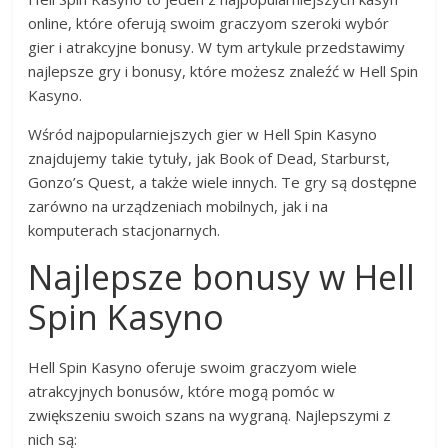
online, które oferują swoim graczyom szeroki wybór
gier i atrakcyjne bonusy. W tym artykule przedstawimy
najlepsze gry i bonusy, które możesz znaleźć w Hell Spin
Kasyno.
Wśród najpopularniejszych gier w Hell Spin Kasyno
znajdujemy takie tytuły, jak Book of Dead, Starburst,
Gonzo’s Quest, a także wiele innych. Te gry są dostępne
zarówno na urządzeniach mobilnych, jak i na
komputerach stacjonarnych.
Najlepsze bonusy w Hell
Spin Kasyno
Hell Spin Kasyno oferuje swoim graczyom wiele
atrakcyjnych bonusów, które mogą pomóc w
zwiększeniu swoich szans na wygraną. Najlepszymi z
nich są: