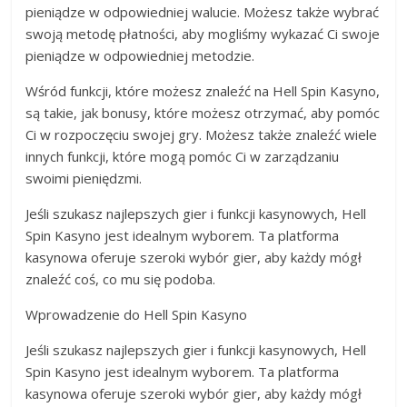
pieniądze w odpowiedniej walucie. Możesz także wybrać
swoją metodę płatności, aby mogliśmy wykazać Ci swoje
pieniądze w odpowiedniej metodzie.
Wśród funkcji, które możesz znaleźć na Hell Spin Kasyno,
są takie, jak bonusy, które możesz otrzymać, aby pomóc
Ci w rozpoczęciu swojej gry. Możesz także znaleźć wiele
innych funkcji, które mogą pomóc Ci w zarządzaniu
swoimi pieniędzmi.
Jeśli szukasz najlepszych gier i funkcji kasynowych, Hell
Spin Kasyno jest idealnym wyborem. Ta platforma
kasynowa oferuje szeroki wybór gier, aby każdy mógł
znaleźć coś, co mu się podoba.
Wprowadzenie do Hell Spin Kasyno
Jeśli szukasz najlepszych gier i funkcji kasynowych, Hell
Spin Kasyno jest idealnym wyborem. Ta platforma
kasynowa oferuje szeroki wybór gier, aby każdy mógł