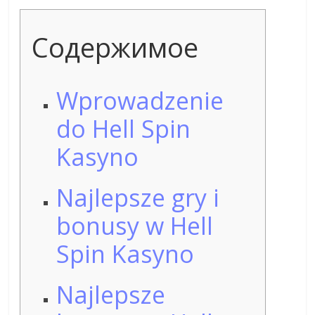
Содержимое
Wprowadzenie
do Hell Spin
Kasyno
Najlepsze gry i
bonusy w Hell
Spin Kasyno
Najlepsze