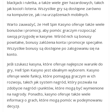
blackjack i ruletka, a także wiele gier hazardowych, takich
jak kocioł i loteria. Wszystkie gry są dostępne zarówno
na komputerze, jak i na urządzeniach mobilnych.
Warto zauważyć, że Hell Spin Kasyno oferuje także wiele
bonusów i promocji, aby pomóc graczym rozpocząć
swoją przygodę w kasynie. Wśród nich są bonusy
powitalne, bonusy załóżenia konta i promocje specjalne.
Wszystkie bonusy są dostępne po zalogowaniu się na
konto.
Jeśli szukasz kasyna, które oferuje najlepsze warunki do
gry, Hell Spin Kasyno jest idealnym wyborem. Kasyno
oferuje wiele funkcji, które pomagają graczym w ich
rozwoju, takich jak system nagród, który pozwala na
zdobycie nagród i punktów, które mogą być wymienione
na nagrody. Ponadto, kasyno oferuje także wiele
informacji o grach, które mogą pomóc w podejmowaniu
decyzji.