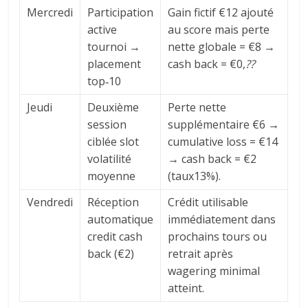
Mercredi
Participation
Gain fictif €12 ajouté
active
au score mais perte
tournoi →
nette globale = €8 →
placement
cash back = €0,
??
top‑10
Jeudi
Deuxième
Perte nette
session
supplémentaire €6 →
ciblée slot
cumulative loss = €14
volatilité
→ cash back = €2
moyenne
(taux13%).
Vendredi
Réception
Crédit utilisable
automatique
immédiatement dans
credit cash
prochains tours ou
back (€2)
retrait après
wagering minimal
atteint.