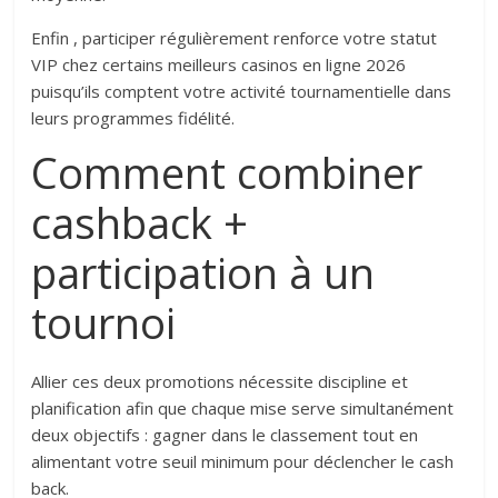
Enfin , participer régulièrement renforce votre statut
VIP chez certains meilleurs casinos en ligne 2026
puisqu’ils comptent votre activité tournamentielle dans
leurs programmes fidélité.
Comment combiner
cashback +
participation à un
tournoi
Allier ces deux promotions nécessite discipline et
planification afin que chaque mise serve simultanément
deux objectifs : gagner dans le classement tout en
alimentant votre seuil minimum pour déclencher le cash
back.