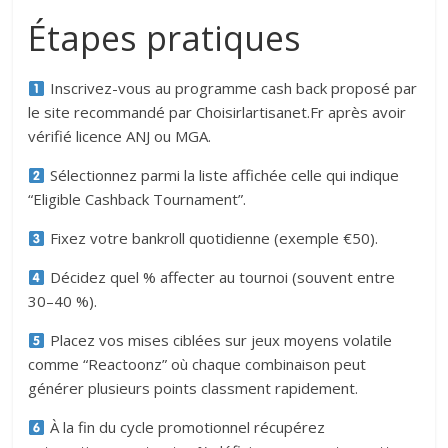
Étapes pratiques
Inscrivez-vous au programme cash back proposé par
le site recommandé par Choisirlartisanet.Fr après avoir
vérifié licence ANJ ou MGA.
Sélectionnez parmi la liste affichée celle qui indique
“Eligible Cashback Tournament”.
Fixez votre bankroll quotidienne (exemple €50).
Décidez quel % affecter au tournoi (souvent entre
30–40 %).
Placez vos mises ciblées sur jeux moyens volatile
comme “Reactoonz” où chaque combinaison peut
générer plusieurs points classment rapidement.
À la fin du cycle promotionnel récupérez