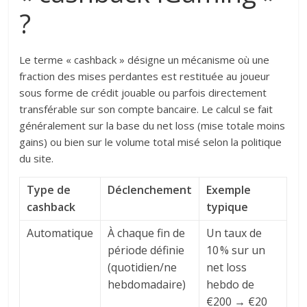
?
Le terme « cashback » désigne un mécanisme où une
fraction des mises perdantes est restituée au joueur
sous forme de crédit jouable ou parfois directement
transférable sur son compte bancaire. Le calcul se fait
généralement sur la base du net loss (mise totale moins
gains) ou bien sur le volume total misé selon la politique
du site.
Type de
Déclenchement
Exemple
cashback
typique
Automatique
À chaque fin de
Un taux de
période définie
10 % sur un
(quotidien/ne
net loss
hebdomadaire)
hebdo de
€200 → €20