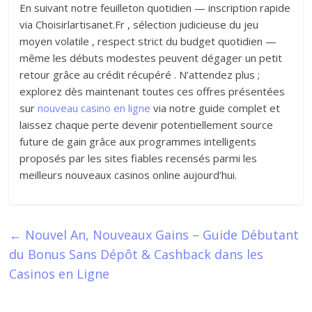
En suivant notre feuilleton quotidien — inscription rapide
via Choisirlartisanet.Fr , sélection judicieuse du jeu
moyen volatile , respect strict du budget quotidien —
même les débuts modestes peuvent dégager un petit
retour grâce au crédit récupéré . N’attendez plus ;
explorez dès maintenant toutes ces offres présentées
sur
nouveau casino en ligne
via notre guide complet et
laissez chaque perte devenir potentiellement source
future de gain grâce aux programmes intelligents
proposés par les sites fiables recensés parmi les
meilleurs nouveaux casinos online aujourd’hui.​
←
Nouvel An, Nouveaux Gains – Guide Débutant
du Bonus Sans Dépôt & Cashback dans les
Casinos en Ligne