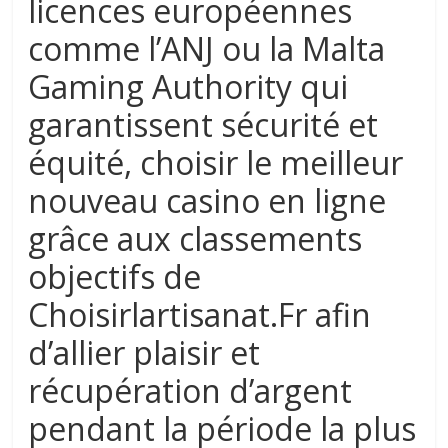
licences européennes
comme l’ANJ ou la Malta
Gaming Authority qui
garantissent sécurité et
équité, choisir le meilleur
nouveau casino en ligne
grâce aux classements
objectifs de
Choisirlartisanat.Fr afin
d’allier plaisir et
récupération d’argent
pendant la période la plus