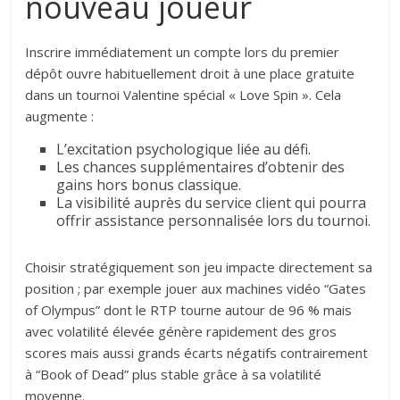
nouveau joueur
Inscrire immédiatement un compte lors du premier
dépôt ouvre habituellement droit à une place gratuite
dans un tournoi Valentine spécial « Love Spin ». Cela
augmente :
L’excitation psychologique liée au défi.
Les chances supplémentaires d’obtenir des
gains hors bonus classique.
La visibilité auprès du service client qui pourra
offrir assistance personnalisée lors du tournoi.
Choisir stratégiquement son jeu impacte directement sa
position ; par exemple jouer aux machines vidéo “Gates
of Olympus” dont le RTP tourne autour de 96 % mais
avec volatilité élevée génère rapidement des gros
scores mais aussi grands écarts négatifs contrairement
à “Book of Dead” plus stable grâce à sa volatilité
moyenne.