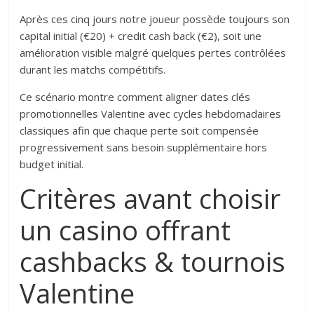
Après ces cinq jours notre joueur possède toujours son
capital initial (€20) + credit cash back (€2), soit une
amélioration visible malgré quelques pertes contrôlées
durant les matchs compétitifs.
Ce scénario montre comment aligner dates clés
promotionnelles Valentine avec cycles hebdomadaires
classiques afin que chaque perte soit compensée
progressivement sans besoin supplémentaire hors
budget initial.
Critères avant choisir
un casino offrant
cashbacks & tournois
Valentine