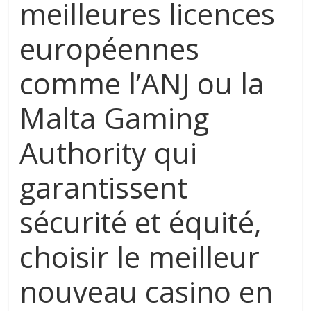
meilleures licences
européennes
comme l’ANJ ou la
Malta Gaming
Authority qui
garantissent
sécurité et équité,
choisir le meilleur
nouveau casino en