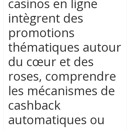
casinos en ligne
intègrent des
promotions
thématiques autour
du cœur et des
roses, comprendre
les mécanismes de
cashback
automatiques ou