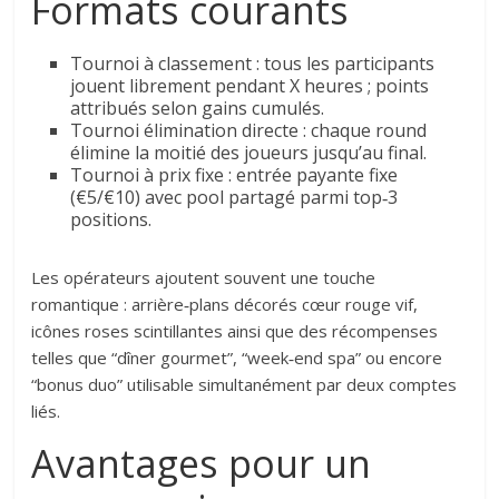
Formats courants
Tournoi à classement : tous les participants
jouent librement pendant X heures ; points
attribués selon gains cumulés.
Tournoi élimination directe : chaque round
élimine la moitié des joueurs jusqu’au final.
Tournoi à prix fixe : entrée payante fixe
(€5/€10) avec pool partagé parmi top‑3
positions.
Les opérateurs ajoutent souvent une touche
romantique : arrière‑plans décorés cœur rouge vif,
icônes roses scintillantes ainsi que des récompenses
telles que “dîner gourmet”, “week‑end spa” ou encore
“bonus duo” utilisable simultanément par deux comptes
liés.
Avantages pour un