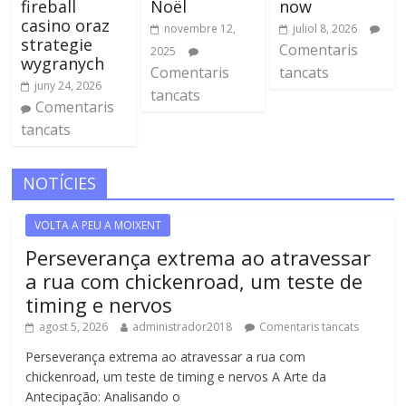
fireball
Noël
now
casino oraz
novembre 12,
juliol 8, 2026
strategie
Comentaris
2025
wygranych
Comentaris
tancats
juny 24, 2026
tancats
Comentaris
tancats
NOTÍCIES
VOLTA A PEU A MOIXENT
Perseverança extrema ao atravessar
a rua com chickenroad, um teste de
timing e nervos
agost 5, 2026
administrador2018
Comentaris tancats
Perseverança extrema ao atravessar a rua com
chickenroad, um teste de timing e nervos A Arte da
Antecipação: Analisando o