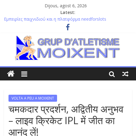
Dijous, agost 6, 2026
Latest:
Εμπειρίες παιχνιδιού και η πλατφόρμα needforslots
προσφέρουν διασκέδαση και αδρεναλίνη στους παίκτες
Perseverança extrema ao atravessar a rua com chickenroad, um
teste de timing e nervos
Divertida estrategia y chicken road online para jugadores
astutos y rápidos en línea
Szansa na wygraną i emocje z plinko app to wirtualna rozrywka
dla każdego miłośnika hazardu
Récolte abondante au plinko casino en ligne grâce à nos conseils
et astuces pour maximiser vos gains
VOLTA A PEU A MOIXENT
चमकदार प्रदर्शन, अद्वितीय अनुभव
– लाइव क्रिकेट IPL में जीत का
आनंद लें!