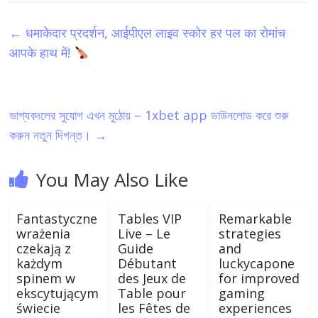
←
धमाकेदार प्रदर्शन, आईपीएल लाइव स्कोर हर पल का रोमांच
आपके हाथ में!
ভাগ্যবদলের সুযোগ এখন মুঠোয় – 1xbet app ডাউনলোড করে শুরু
করুন নতুন দিগন্ত।
→
You May Also Like
Fantastyczne
Tables VIP
Remarkable
wrażenia
Live – Le
strategies
czekają z
Guide
and
każdym
Débutant
luckycapone
spinem w
des Jeux de
for improved
ekscytującym
Table pour
gaming
świecie
les Fêtes de
experiences