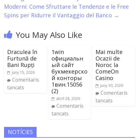
Moderni: Come Sfruttare le Tendenze e le Free
Spins per Ridurre il Vantaggio del Banco
→
You May Also Like
Draculea în
1win
Mai multe
Furtună de
официальн
Ocazii de
Bani Rupți
ый сайт
Noroc la
букмекерско
ComeOn
juny 15, 2026
й конторы
Casino
Comentaris
1вин.15056
juny 30, 2026
tancats
(2)
Comentaris
abril 28, 2026
tancats
Comentaris
tancats
NOTÍCIES