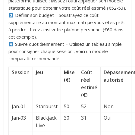
plateforme utilisée ; laissez l’outil appliquer son modèle
statistique pour obtenir votre coût réel estimé (€52‑53).
Définir son budget – Soustrayez ce coût
supplémentaire au montant maximal que vous êtes prêt
à perdre ; fixez ainsi votre plafond personnel (€60 dans
cet exemple).
Suivre quotidiennement – Utilisez un tableau simple
pour consigner chaque session ; voici un modèle
comparatif recommandé :
Session
Jeu
Mise
Coût
Dépassemen
(€)
réel
autorisé
estimé
(€)
Jan‑01
Starburst
50
52
Non
Jan‑03
Blackjack
30
31
Oui
Live