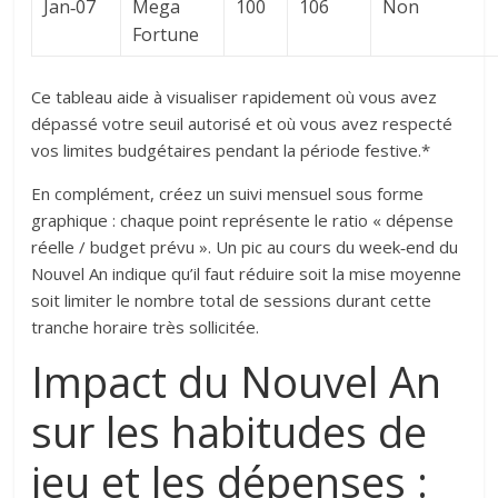
Jan‑07
Mega
100
106
Non
Fortune
Ce tableau aide à visualiser rapidement où vous avez
dépassé votre seuil autorisé et où vous avez respecté
vos limites budgétaires pendant la période festive.*
En complément, créez un suivi mensuel sous forme
graphique : chaque point représente le ratio « dépense
réelle / budget prévu ». Un pic au cours du week‑end du
Nouvel An indique qu’il faut réduire soit la mise moyenne
soit limiter le nombre total de sessions durant cette
tranche horaire très sollicitée.
Impact du Nouvel An
sur les habitudes de
jeu et les dépenses :