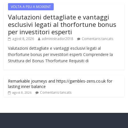
VOLTA A PEU A MOIXENT
Valutazioni dettagliate e vantaggi
esclusivi legati al thorfortune bonus
per investitori esperti
agost 8, 2026
administrador2018
Comentaris tancats
Valutazioni dettagliate e vantaggi esclusivi legati al
thorfortune bonus per investitori esperti Comprendere la
Struttura del Bonus Thorfortune Requisiti di
Remarkable journeys and https://gambles-zens.co.uk for
lasting inner balance
Comentaris tancats
agost 8, 2026