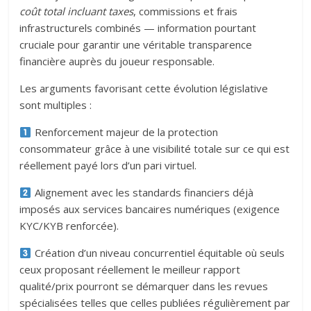
coût total incluant taxes
, commissions et frais
infrastructurels combinés — information pourtant
cruciale pour garantir une véritable transparence
financière auprès du joueur responsable.
Les arguments favorisant cette évolution législative
sont multiples :
Renforcement majeur de la protection
consommateur grâce à une visibilité totale sur ce qui est
réellement payé lors d’un pari virtuel.
Alignement avec les standards financiers déjà
imposés aux services bancaires numériques (exigence
KYC/KYB renforcée).
Création d’un niveau concurrentiel équitable où seuls
ceux proposant réellement le meilleur rapport
qualité/prix pourront se démarquer dans les revues
spécialisées telles que celles publiées régulièrement par