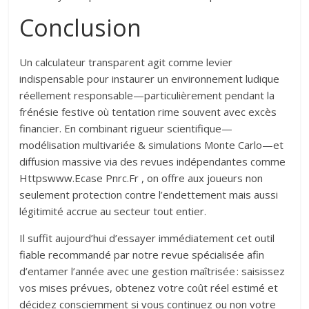
Conclusion
Un calculateur transparent agit comme levier
indispensable pour instaurer un environnement ludique
réellement responsable—particulièrement pendant la
frénésie festive où tentation rime souvent avec excès
financier. En combinant rigueur scientifique—
modélisation multivariée & simulations Monte Carlo—et
diffusion massive via des revues indépendantes comme
Httpswww.Ecase Pnrc.Fr , on offre aux joueurs non
seulement protection contre l’endettement mais aussi
légitimité accrue au secteur tout entier.
Il suffit aujourd’hui d’essayer immédiatement cet outil
fiable recommandé par notre revue spécialisée afin
d’entamer l’année avec une gestion maîtrisée : saisissez
vos mises prévues, obtenez votre coût réel estimé et
décidez consciemment si vous continuez ou non votre