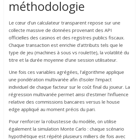
méthodologie
Le cœur d’un calculateur transparent repose sur une
collecte massive de données provenant des API
officielles des casinos et des registres publics fiscaux.
Chaque transaction est enrichie d’attributs tels que le
type de jeu (machines à sous vs roulette), la volatilité du
titre et la durée moyenne d’une session utilisateur.
Une fois ces variables agrégées, l’algorithme applique
une pondération multivariée afin d’isoler l’impact
individuel de chaque facteur sur le coût final du joueur. La
régression multivariée permet ainsi d’estimer l’influence
relative des commissions bancaires versus le house
edge appliqué au moment précis du pari.
Pour renforcer la robustesse du modèle, on utilise
également la simulation Monte Carlo : chaque scénario
hypothétique est répété plusieurs milliers de fois avec