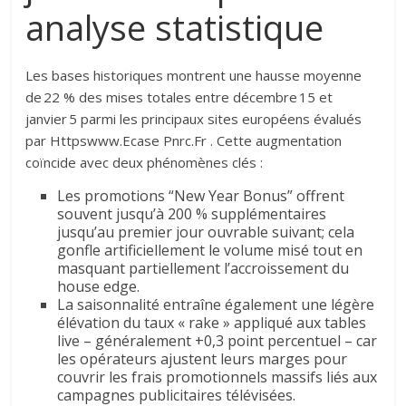
analyse statistique
Les bases historiques montrent une hausse moyenne
de 22 % des mises totales entre décembre 15 et
janvier 5 parmi les principaux sites européens évalués
par Httpswww.Ecase Pnrc.Fr . Cette augmentation
coïncide avec deux phénomènes clés :
Les promotions “New Year Bonus” offrent
souvent jusqu’à 200 % supplémentaires
jusqu’au premier jour ouvrable suivant; cela
gonfle artificiellement le volume misé tout en
masquant partiellement l’accroissement du
house edge.
La saisonnalité entraîne également une légère
élévation du taux « rake » appliqué aux tables
live – généralement +0,3 point percentuel – car
les opérateurs ajustent leurs marges pour
couvrir les frais promotionnels massifs liés aux
campagnes publicitaires télévisées.