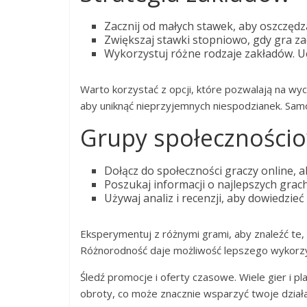
Zacznij od małych stawek, aby oszczędz
Zwiększaj stawki stopniowo, gdy gra za
Wykorzystuj różne rodzaje zakładów. Ucz
Warto korzystać z opcji, które pozwalają na wyco
aby uniknąć nieprzyjemnych niespodzianek. Samo
Grupy społecznościo
Dołącz do społeczności graczy online, 
Poszukaj informacji o najlepszych grac
Używaj analiz i recenzji, aby dowiedzieć 
Eksperymentuj z różnymi grami, aby znaleźć te,
Różnorodność daje możliwość lepszego wykorz
Śledź promocje i oferty czasowe. Wiele gier i
obroty, co może znacznie wsparzyć twoje działa