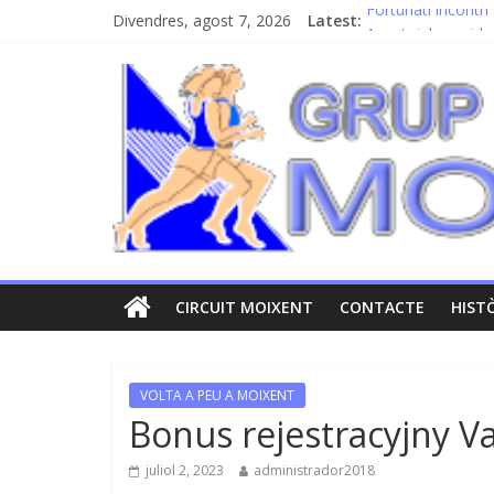
Divendres, agost 7, 2026
Latest:
Fortunati incontri
Avantajul consider
Experiências únic
Vermakelijke avon
Pověstné příběhy a
CIRCUIT MOIXENT
CONTACTE
HIST
VOLTA A PEU A MOIXENT
Bonus rejestracyjny V
juliol 2, 2023
administrador2018