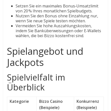
Setzen Sie ein maximales Bonus‑Umsatzlimit
von 20 % Ihres monatlichen Spielbudgets.
Nutzen Sie den Bonus ohne Einzahlung nur,
wenn Sie neue Spiele testen möchten.
Vermeiden Sie hohe Auszahlungskosten,
indem Sie Banküberweisungen oder E‑Wallets
wählen, die bei Bizzo kostenfrei sind.
Spielangebot und
Jackpots
Spielvielfalt im
Überblick
Kategorie
Bizzo Casino
Konkurrenz
(Beispiele)
(Beispiele)