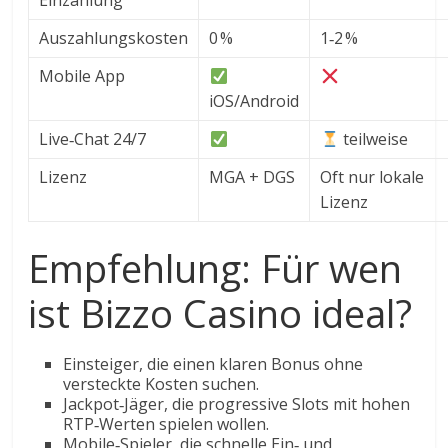
Einzahlung
Auszahlungskosten
0 %
1‑2 %
Mobile App
iOS/Android
Live‑Chat 24/7
teilweise
Lizenz
MGA + DGS
Oft nur lokale
Lizenz
Empfehlung: Für wen
ist Bizzo Casino ideal?
Einsteiger, die einen klaren Bonus ohne
versteckte Kosten suchen.
Jackpot‑Jäger, die progressive Slots mit hohen
RTP‑Werten spielen wollen.
Mobile‑Spieler, die schnelle Ein‑ und