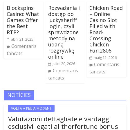
Blockspins
Rozważania i
Chicken Road
Casino: What
dostęp do
– Online
Games Offer
luckysheriff
Casino Slot
the Best
login, czyli
Filled with
RTP?
sprawdzone
Road-
metody na
Crossing
abril 21, 2025
udaną
Chicken
Comentaris
rozgrywkę
Fun.2806
tancats
online
maig 11, 2026
juliol 20, 2026
Comentaris
Comentaris
tancats
tancats
NOTÍCIES
VOLTA A PEU A MOIXENT
Valutazioni dettagliate e vantaggi
esclusivi legati al thorfortune bonus