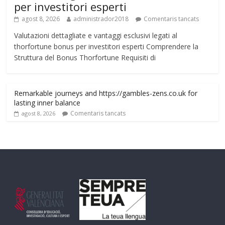
per investitori esperti
agost 8, 2026
administrador2018
Comentaris tancats
Valutazioni dettagliate e vantaggi esclusivi legati al
thorfortune bonus per investitori esperti Comprendere la
Struttura del Bonus Thorfortune Requisiti di
Remarkable journeys and https://gambles-zens.co.uk for
lasting inner balance
Comentaris tancats
agost 8, 2026