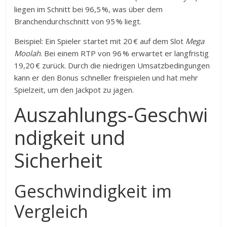
liegen im Schnitt bei 96,5 %, was über dem
Branchendurchschnitt von 95 % liegt.
Beispiel: Ein Spieler startet mit 20 € auf dem Slot
Mega
Moolah
. Bei einem RTP von 96 % erwartet er langfristig
19,20 € zurück. Durch die niedrigen Umsatzbedingungen
kann er den Bonus schneller freispielen und hat mehr
Spielzeit, um den Jackpot zu jagen.
Auszahlungs‑Geschwi
ndigkeit und
Sicherheit
Geschwindigkeit im
Vergleich