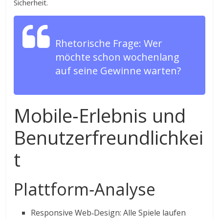
Sicherheit.
Rhetorische Frage: Wer
möchte schon wochenlang
auf seine Gewinne warten?
Mobile‑Erlebnis und
Benutzerfreundlichkei
t
Plattform‑Analyse
Responsive Web‑Design: Alle Spiele laufen