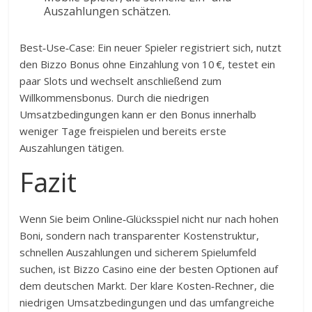
Auszahlungen schätzen.
Best‑Use‑Case: Ein neuer Spieler registriert sich, nutzt
den Bizzo Bonus ohne Einzahlung von 10 €, testet ein
paar Slots und wechselt anschließend zum
Willkommensbonus. Durch die niedrigen
Umsatzbedingungen kann er den Bonus innerhalb
weniger Tage freispielen und bereits erste
Auszahlungen tätigen.
Fazit
Wenn Sie beim Online‑Glücksspiel nicht nur nach hohen
Boni, sondern nach transparenter Kostenstruktur,
schnellen Auszahlungen und sicherem Spielumfeld
suchen, ist Bizzo Casino eine der besten Optionen auf
dem deutschen Markt. Der klare Kosten‑Rechner, die
niedrigen Umsatzbedingungen und das umfangreiche