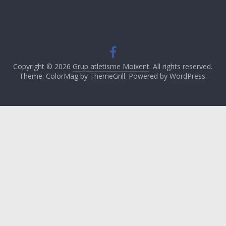
Copyright © 2026
Grup atletisme Moixent
. All rights reserved.
Theme: ColorMag by
ThemeGrill
. Powered by
WordPress
.