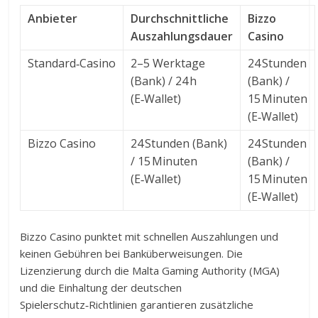
Anbieter
Durchschnittliche
Bizzo
Auszahlungsdauer
Casino
Standard‑Casino
2–5 Werktage
24 Stunden
(Bank) / 24 h
(Bank) /
(E‑Wallet)
15 Minuten
(E‑Wallet)
Bizzo Casino
24 Stunden (Bank)
24 Stunden
/ 15 Minuten
(Bank) /
(E‑Wallet)
15 Minuten
(E‑Wallet)
Bizzo Casino punktet mit schnellen Auszahlungen und
keinen Gebühren bei Banküberweisungen. Die
Lizenzierung durch die Malta Gaming Authority (MGA)
und die Einhaltung der deutschen
Spielerschutz‑Richtlinien garantieren zusätzliche