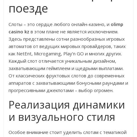
поезде
Слоты – это сердце любого онлайн-казино, и
olimp
casino kz
в этом плане не является исключением.
Здесь представлены сотни разнообразных игровых
автоматов от ведущих мировых провайдеров, таких
как NetEnt, Microgaming, Play’n GO и многих других.
Каждый слот отличается уникальным дизайном,
захватывающим геймплеем и щедрыми выплатами.
От классических фруктовых слотов до современных
аппаратов с захватывающими бонусными раундами и
прогрессивными джекпотами – выбор огромен.
Реализация динамики
и визуального стиля
Особое внимание стоит уделить слотам с тематикой