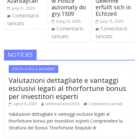
Azərbaycan
w Polsce
Gewinne
automaty do
erfüllt sich in
juny 21, 2026
gry.1509
Echtzeit
Comentaris
maig 23, 2026
juny 15, 2026
tancats
Comentaris
Comentaris
tancats
tancats
NOTÍCIES
VOLTA A PEU A MOIXENT
Valutazioni dettagliate e vantaggi
esclusivi legati al thorfortune bonus
per investitori esperti
agost 8, 2026
administrador2018
Comentaris tancats
Valutazioni dettagliate e vantaggi esclusivi legati al
thorfortune bonus per investitori esperti Comprendere la
Struttura del Bonus Thorfortune Requisiti di