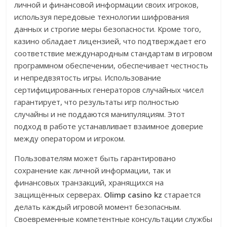
личной и финансовой информации своих игроков,
используя передовые технологии шифрования
данных и строгие меры безопасности. Кроме того,
казино обладает лицензией, что подтверждает его
соответствие международным стандартам в игровом
программном обеспечении, обеспечивает честность
и непредвзятость игры. Использование
сертифицированных генераторов случайных чисел
гарантирует, что результаты игр полностью
случайны и не поддаются манипуляциям. Этот
подход в работе устанавливает взаимное доверие
между оператором и игроком.
Пользователям может быть гарантировано
сохранение как личной информации, так и
финансовых транзакций, хранящихся на
защищённых серверах.
Olimp casino kz
старается
делать каждый игровой момент безопасным.
Своевременные компетентные консультации службы