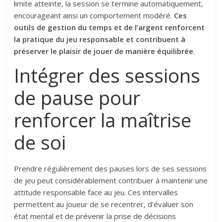
limite atteinte, la session se termine automatiquement,
encourageant ainsi un comportement modéré.
Ces
outils de gestion du temps et de l’argent renforcent
la pratique du jeu responsable et contribuent à
préserver le plaisir de jouer de manière équilibrée
.
Intégrer des sessions
de pause pour
renforcer la maîtrise
de soi
Prendre régulièrement des pauses lors de ses sessions
de jeu peut considérablement contribuer à maintenir une
attitude responsable face au jeu. Ces intervalles
permettent au joueur de se recentrer, d’évaluer son
état mental et de prévenir la prise de décisions