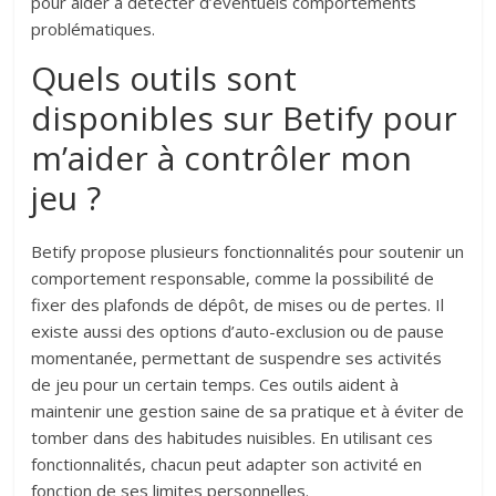
pour aider à détecter d’éventuels comportements
problématiques.
Quels outils sont
disponibles sur Betify pour
m’aider à contrôler mon
jeu ?
Betify propose plusieurs fonctionnalités pour soutenir un
comportement responsable, comme la possibilité de
fixer des plafonds de dépôt, de mises ou de pertes. Il
existe aussi des options d’auto-exclusion ou de pause
momentanée, permettant de suspendre ses activités
de jeu pour un certain temps. Ces outils aident à
maintenir une gestion saine de sa pratique et à éviter de
tomber dans des habitudes nuisibles. En utilisant ces
fonctionnalités, chacun peut adapter son activité en
fonction de ses limites personnelles.