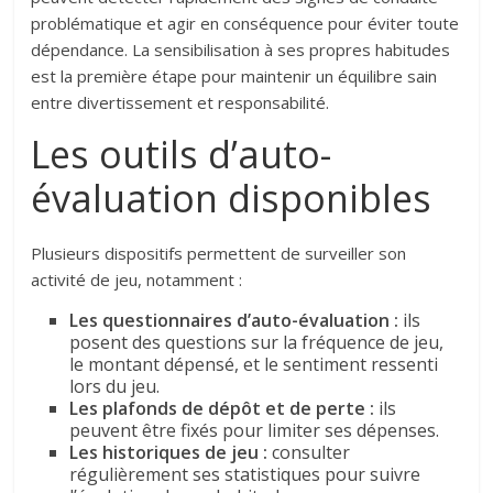
problématique et agir en conséquence pour éviter toute
dépendance. La sensibilisation à ses propres habitudes
est la première étape pour maintenir un équilibre sain
entre divertissement et responsabilité.
Les outils d’auto-
évaluation disponibles
Plusieurs dispositifs permettent de surveiller son
activité de jeu, notamment :
Les questionnaires d’auto-évaluation :
ils
posent des questions sur la fréquence de jeu,
le montant dépensé, et le sentiment ressenti
lors du jeu.
Les plafonds de dépôt et de perte :
ils
peuvent être fixés pour limiter ses dépenses.
Les historiques de jeu :
consulter
régulièrement ses statistiques pour suivre