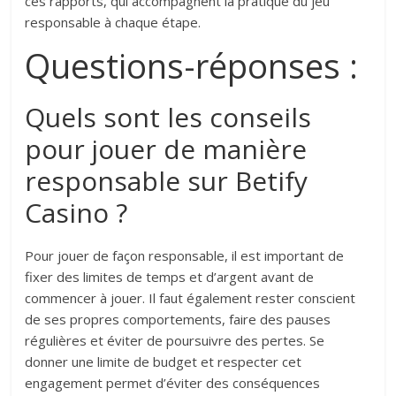
ces rapports, qui accompagnent la pratique du jeu
responsable à chaque étape.
Questions-réponses :
Quels sont les conseils
pour jouer de manière
responsable sur Betify
Casino ?
Pour jouer de façon responsable, il est important de
fixer des limites de temps et d’argent avant de
commencer à jouer. Il faut également rester conscient
de ses propres comportements, faire des pauses
régulières et éviter de poursuivre des pertes. Se
donner une limite de budget et respecter cet
engagement permet d’éviter des conséquences