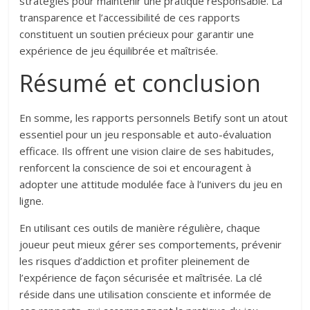
stratégies pour maintenir une pratique responsable. La
transparence et l’accessibilité de ces rapports
constituent un soutien précieux pour garantir une
expérience de jeu équilibrée et maîtrisée.
Résumé et conclusion
En somme, les rapports personnels Betify sont un atout
essentiel pour un jeu responsable et auto-évaluation
efficace. Ils offrent une vision claire de ses habitudes,
renforcent la conscience de soi et encouragent à
adopter une attitude modulée face à l’univers du jeu en
ligne.
En utilisant ces outils de manière régulière, chaque
joueur peut mieux gérer ses comportements, prévenir
les risques d’addiction et profiter pleinement de
l’expérience de façon sécurisée et maîtrisée. La clé
réside dans une utilisation consciente et informée de