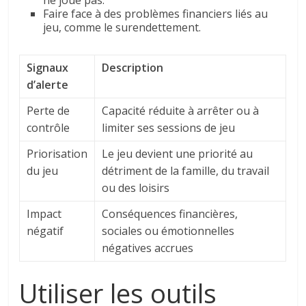
ne joue pas.
Faire face à des problèmes financiers liés au
jeu, comme le surendettement.
Signaux
Description
d’alerte
Perte de
Capacité réduite à arrêter ou à
contrôle
limiter ses sessions de jeu
Priorisation
Le jeu devient une priorité au
du jeu
détriment de la famille, du travail
ou des loisirs
Impact
Conséquences financières,
négatif
sociales ou émotionnelles
négatives accrues
Utiliser les outils