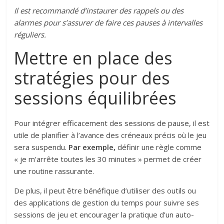
Il est recommandé d’instaurer des rappels ou des
alarmes pour s’assurer de faire ces pauses à intervalles
réguliers.
Mettre en place des
stratégies pour des
sessions équilibrées
Pour intégrer efficacement des sessions de pause, il est
utile de planifier à l’avance des créneaux précis où le jeu
sera suspendu.
Par exemple,
définir une règle comme
« je m’arrête toutes les 30 minutes » permet de créer
une routine rassurante.
De plus, il peut être bénéfique d’utiliser des outils ou
des applications de gestion du temps pour suivre ses
sessions de jeu et encourager la pratique d’un auto-