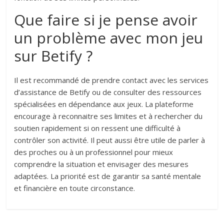
Que faire si je pense avoir
un problème avec mon jeu
sur Betify ?
Il est recommandé de prendre contact avec les services
d’assistance de Betify ou de consulter des ressources
spécialisées en dépendance aux jeux. La plateforme
encourage à reconnaitre ses limites et à rechercher du
soutien rapidement si on ressent une difficulté à
contrôler son activité. Il peut aussi être utile de parler à
des proches ou à un professionnel pour mieux
comprendre la situation et envisager des mesures
adaptées. La priorité est de garantir sa santé mentale
et financière en toute circonstance.