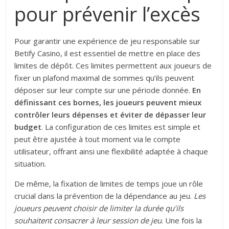
pour prévenir l’excès
Pour garantir une expérience de jeu responsable sur
Betify Casino, il est essentiel de mettre en place des
limites de dépôt. Ces limites permettent aux joueurs de
fixer un plafond maximal de sommes qu’ils peuvent
déposer sur leur compte sur une période donnée.
En
définissant ces bornes, les joueurs peuvent mieux
contrôler leurs dépenses et éviter de dépasser leur
budget
. La configuration de ces limites est simple et
peut être ajustée à tout moment via le compte
utilisateur, offrant ainsi une flexibilité adaptée à chaque
situation.
De même, la fixation de limites de temps joue un rôle
crucial dans la prévention de la dépendance au jeu.
Les
joueurs peuvent choisir de limiter la durée qu’ils
souhaitent consacrer à leur session de jeu
. Une fois la