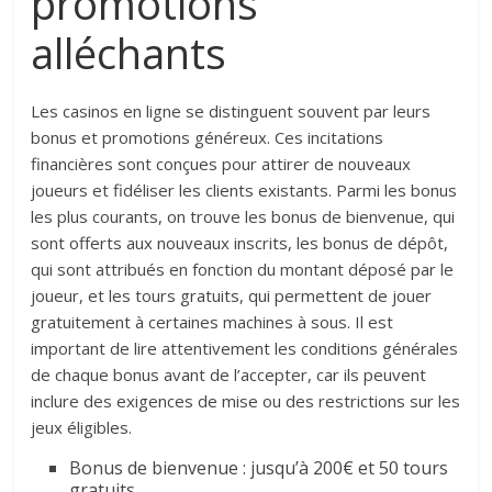
promotions
alléchants
Les casinos en ligne se distinguent souvent par leurs
bonus et promotions généreux. Ces incitations
financières sont conçues pour attirer de nouveaux
joueurs et fidéliser les clients existants. Parmi les bonus
les plus courants, on trouve les bonus de bienvenue, qui
sont offerts aux nouveaux inscrits, les bonus de dépôt,
qui sont attribués en fonction du montant déposé par le
joueur, et les tours gratuits, qui permettent de jouer
gratuitement à certaines machines à sous. Il est
important de lire attentivement les conditions générales
de chaque bonus avant de l’accepter, car ils peuvent
inclure des exigences de mise ou des restrictions sur les
jeux éligibles.
Bonus de bienvenue : jusqu’à 200€ et 50 tours
gratuits.