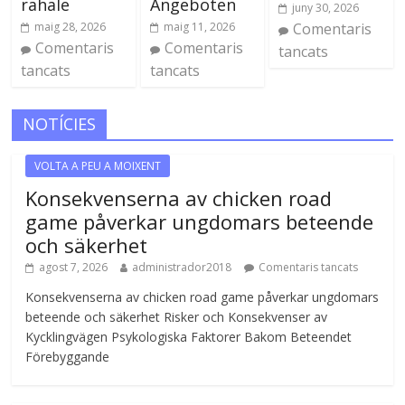
rahale
Angeboten
juny 30, 2026
maig 28, 2026
maig 11, 2026
Comentaris
Comentaris
Comentaris
tancats
tancats
tancats
NOTÍCIES
VOLTA A PEU A MOIXENT
Konsekvenserna av chicken road
game påverkar ungdomars beteende
och säkerhet
agost 7, 2026
administrador2018
Comentaris tancats
Konsekvenserna av chicken road game påverkar ungdomars
beteende och säkerhet Risker och Konsekvenser av
Kycklingvägen Psykologiska Faktorer Bakom Beteendet
Förebyggande