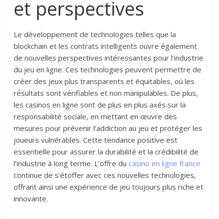
et perspectives
Le développement de technologies telles que la
blockchain et les contrats intelligents ouvre également
de nouvelles perspectives intéressantes pour l’industrie
du jeu en ligne. Ces technologies peuvent permettre de
créer des jeux plus transparents et équitables, où les
résultats sont vérifiables et non manipulables. De plus,
les casinos en ligne sont de plus en plus axés sur la
responsabilité sociale, en mettant en œuvre des
mesures pour prévenir l’addiction au jeu et protéger les
joueurs vulnérables. Cette tendance positive est
essentielle pour assurer la durabilité et la crédibilité de
l’industrie à long terme. L’offre du
casino en ligne france
continue de s’étoffer avec ces nouvelles technologies,
offrant ainsi une expérience de jeu toujours plus riche et
innovante.