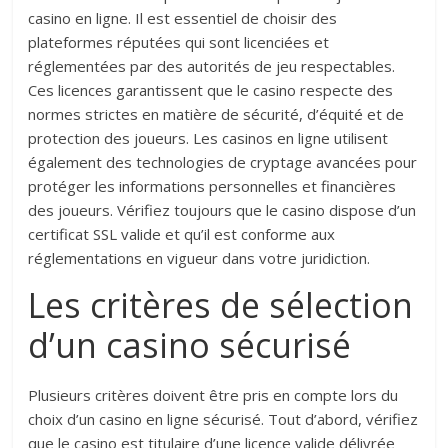
casino en ligne. Il est essentiel de choisir des
plateformes réputées qui sont licenciées et
réglementées par des autorités de jeu respectables.
Ces licences garantissent que le casino respecte des
normes strictes en matière de sécurité, d’équité et de
protection des joueurs. Les casinos en ligne utilisent
également des technologies de cryptage avancées pour
protéger les informations personnelles et financières
des joueurs. Vérifiez toujours que le casino dispose d’un
certificat SSL valide et qu’il est conforme aux
réglementations en vigueur dans votre juridiction.
Les critères de sélection
d’un casino sécurisé
Plusieurs critères doivent être pris en compte lors du
choix d’un casino en ligne sécurisé. Tout d’abord, vérifiez
que le casino est titulaire d’une licence valide délivrée