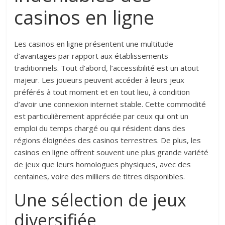
casinos en ligne
Les casinos en ligne présentent une multitude
d’avantages par rapport aux établissements
traditionnels. Tout d’abord, l’accessibilité est un atout
majeur. Les joueurs peuvent accéder à leurs jeux
préférés à tout moment et en tout lieu, à condition
d’avoir une connexion internet stable. Cette commodité
est particulièrement appréciée par ceux qui ont un
emploi du temps chargé ou qui résident dans des
régions éloignées des casinos terrestres. De plus, les
casinos en ligne offrent souvent une plus grande variété
de jeux que leurs homologues physiques, avec des
centaines, voire des milliers de titres disponibles.
Une sélection de jeux
diversifiée