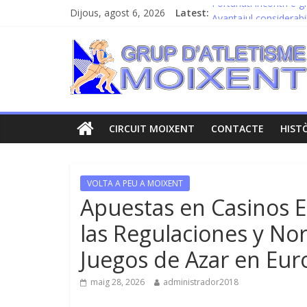
Fortunati incontri e g
Dijous, agost 6, 2026
Latest:
Avantajul considerabil
Experiências únicas 
Vermakelijke avonden
Pověstné příběhy a sk
CIRCUIT MOIXENT
CONTACTE
HIST
VOLTA A PEU A MOIXENT
Apuestas en Casinos E
las Regulaciones y Nor
Juegos de Azar en Eur
maig 28, 2026
administrador2018