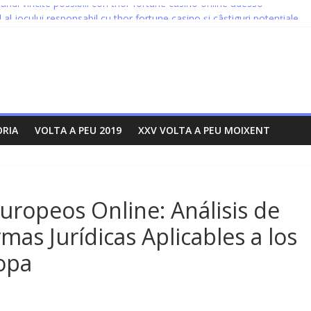
randi vincite possibili con thor fortune casino online adesso
 al jocului responsabil cu thor fortune casino și câștiguri potențiale
com thor fortune casino e estratégias para ganhar mais
 beleef je met thor fortune casino en winstgevende kansen
ryté bohatství thor fortune v severské tradici
ÒRIA
VOLTA A PEU 2019
XXV VOLTA A PEU MOIXENT
uropeos Online: Análisis de
mas Jurídicas Aplicables a los
opa