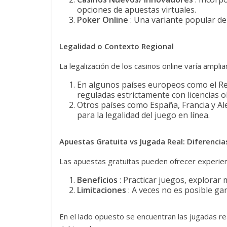
opciones de apuestas virtuales.
Poker Online
: Una variante popular del
Legalidad o Contexto Regional
La legalización de los casinos online varía ampli
En algunos países europeos como el Rei
reguladas estrictamente con licencias o
Otros países como España, Francia y Al
para la legalidad del juego en línea.
Apuestas Gratuita vs Jugada Real: Diferenci
Las apuestas gratuitas pueden ofrecer experienc
Beneficios
: Practicar juegos, explorar
Limitaciones
: A veces no es posible ga
En el lado opuesto se encuentran las jugadas re