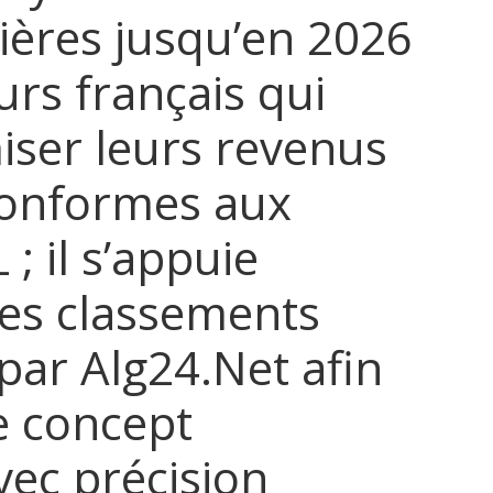
cières jusqu’en 2026
urs français qui
iser leurs revenus
conformes aux
; il s’appuie
es classements
 par Alg24.Net afin
e concept
ec précision