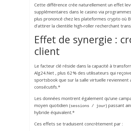
Cette différence crée naturellement un effet le
supplémentaires dans le casino via programmes “
plus prononcé chez les plateformes crypto où Bi
d’attirer la clientèle high‑roller recherchant tra
Effet de synergie : c
client
Le facteur clé réside dans la capacité à transfo
Alg24.Net , plus 62 % des utilisateurs qui reçoiv
sportsbook que sur la salle virtuelle reviennen
consécutifs.*
Les données montrent également qu’une campagne
moyen quotidien (
) passant ai
sessions / jour
hybride équivalent.*
Ces effets se traduisent concrètement par :