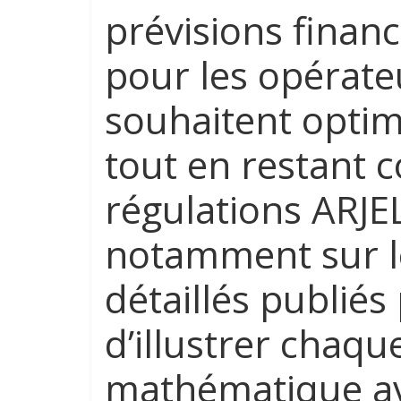
prévisions finan
pour les opérate
souhaitent optim
tout en restant 
régulations ARJEL 
notamment sur l
détaillés publiés
d’illustrer chaqu
mathématique av