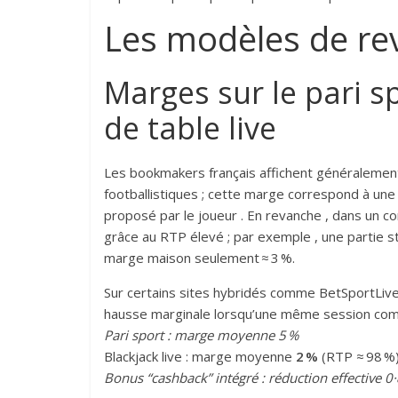
Les modèles de re
Marges sur le pari sp
de table live
Les bookmakers français affichent généralement
footballistiques ; cette marge correspond à un
proposé par le joueur . En revanche , dans un co
grâce au RTP élevé ; par exemple , une partie 
marge maison seulement ≈ 3 %.
Sur certains sites hybridés comme BetSportLive
hausse marginale lorsqu’une même session comb
Pari sport : marge moyenne
5 %
Blackjack live : marge moyenne
2 %
(RTP ≈ 98 %
Bonus “cashback” intégré : réduction effective
0·