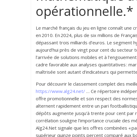
opérationnelle.*
Le marché français du jeu en ligne connaît une cr
en 2010. En 2024, plus de six millions de França
dépassant trois milliards d’euros. Le segment hy
aujourd’hui près de vingt pour cent du secteur t
l’arrivée de solutions mobiles et à l’engoueme
cadre favorable aux analyses quantitatives : marge
maîtrisée sont autant d’indicateurs qui permet
Pour découvrir le classement complet des meill
https://www.alg24.net/
… Ce répertoire indépen
offre promotionnelle et son respect des normes
alternent rapidement entre un pari footballistiq
dépôts augmente jusqu’à trente pour cent par rap
corrélation souligne l’importance cruciale des mé
Alg24.Net signale que les offres combinées « pa
supérieur quinze points percent comparé aux bon