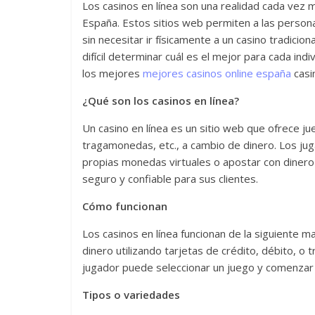
Los casinos en línea son una realidad cada vez
España. Estos sitios web permiten a las person
sin necesitar ir físicamente a un casino tradicio
difícil determinar cuál es el mejor para cada indi
los mejores
mejores casinos online españa
casi
¿Qué son los casinos en línea?
Un casino en línea es un sitio web que ofrece ju
tragamonedas, etc., a cambio de dinero. Los ju
propias monedas virtuales o apostar con dinero 
seguro y confiable para sus clientes.
Cómo funcionan
Los casinos en línea funcionan de la siguiente 
dinero utilizando tarjetas de crédito, débito, o 
jugador puede seleccionar un juego y comenzar 
Tipos o variedades