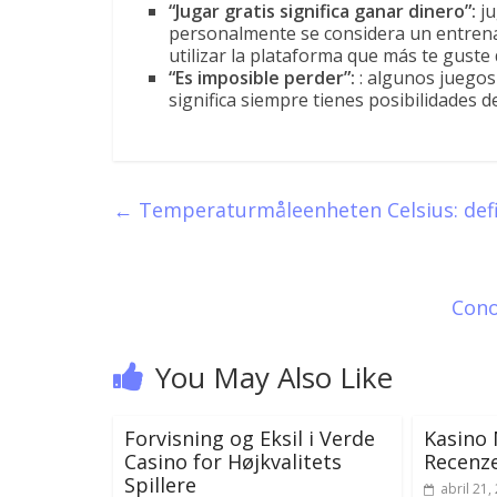
“Jugar gratis significa ganar dinero”:
j
personalmente se considera un entrena
utilizar la plataforma que más te guste 
“Es imposible perder”:
: algunos juegos
significa siempre tienes posibilidades d
←
Temperaturmåleenheten Celsius: def
Cono
You May Also Like
Forvisning og Eksil i Verde
Kasino
Casino for Højkvalitets
Recenze
Spillere
abril 21,