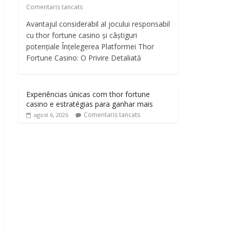
Comentaris tancats
Avantajul considerabil al jocului responsabil
cu thor fortune casino și câștiguri
potențiale Înțelegerea Platformei Thor
Fortune Casino: O Privire Detaliată
Experiências únicas com thor fortune
casino e estratégias para ganhar mais
Comentaris tancats
agost 6, 2026