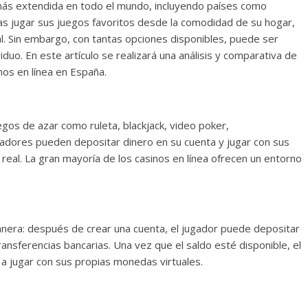
 más extendida en todo el mundo, incluyendo países como
as jugar sus juegos favoritos desde la comodidad de su hogar,
nal. Sin embargo, con tantas opciones disponibles, puede ser
viduo. En este artículo se realizará una análisis y comparativa de
nos en línea en España.
egos de azar como ruleta, blackjack, video poker,
gadores pueden depositar dinero en su cuenta y jugar con sus
real. La gran mayoría de los casinos en línea ofrecen un entorno
manera: después de crear una cuenta, el jugador puede depositar
transferencias bancarias. Una vez que el saldo esté disponible, el
a jugar con sus propias monedas virtuales.