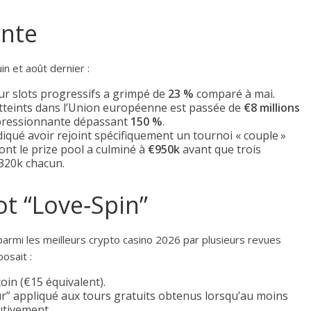
ente
in et août dernier :
r slots progressifs a grimpé de
23 %
comparé à mai.
atteints dans l’Union européenne est passée de
€8 millions
mpressionnante dépassant
150 %
.
diqué avoir rejoint spécifiquement un tournoi « couple »
ont le prize pool a culminé à
€950k
avant que trois
320k chacun.
ot “Love‑Spin”
 parmi les meilleurs crypto casino 2026 par plusieurs revues
posait :
in (€15 équivalent).
ur” appliqué aux tours gratuits obtenus lorsqu’au moins
utivement.