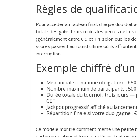
Règles de qualificati
Pour accéder au tableau final, chaque duo doit 
totale des gains bruts moins les pertes nettes m
(généralement entre 0·9 et 1·1 selon que les de
scores passent au round ultime où ils affronte
interruption.
Exemple chiffré d’un
Mise initiale commune obligatoire : €50
Nombre maximum de participants : 500 c
Durée totale du tournoi : trois jours — 
CET
Jackpot progressif affiché au lancement
Répartition finale si votre duo gagne :
Ce modèle montre comment même une petite ban
partenaires alignent leurs stratégies tout en p