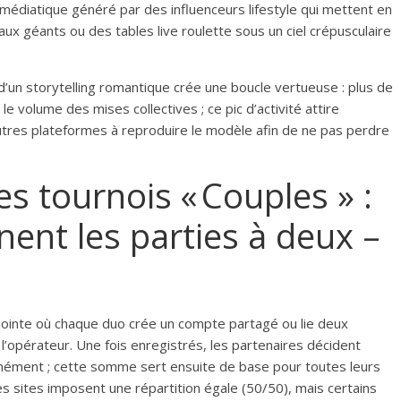
médiatique généré par des influenceurs lifestyle qui mettent en
x géants ou des tables live roulette sous un ciel crépusculaire
 d’un storytelling romantique crée une boucle vertueuse : plus de
e volume des mises collectives ; ce pic d’activité attire
utres plateformes à reproduire le modèle afin de ne pas perdre
 tournois « Couples » :
ent les parties à deux –
njointe où chaque duo crée un compte partagé ou lie deux
l’opérateur. Une fois enregistrés, les partenaires décident
anément ; cette somme sert ensuite de base pour toutes leurs
es sites imposent une répartition égale (50/50), mais certains