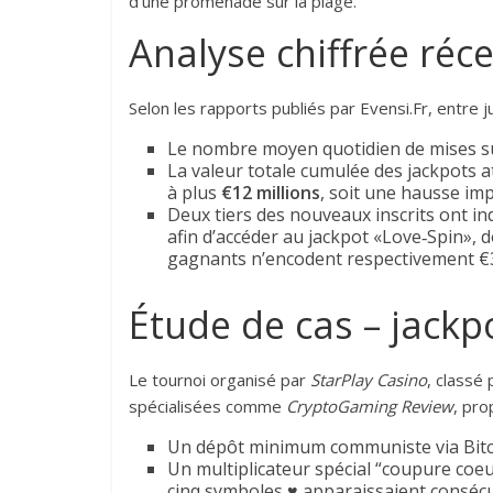
d’une promenade sur la plage.
Analyse chiffrée réc
Selon les rapports publiés par Evensi.Fr, entre ju
Le nombre moyen quotidien de mises su
La valeur totale cumulée des jackpots 
à plus
€12 millions
, soit une hausse i
Deux tiers des nouveaux inscrits ont in
afin d’accéder au jackpot «Love‑Spin», d
gagnants n’encodent respectivement €
Étude de cas – jackp
Le tournoi organisé par
StarPlay Casino
, classé
spécialisées comme
CryptoGaming Review
, pro
Un dépôt minimum communiste via Bitco
Un multiplicateur spécial “coupure coe
cinq symboles ♥ apparaissaient conséc