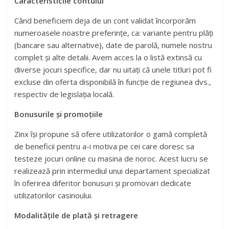
Caracteristicile contului
Când beneficiem deja de un cont validat încorporăm
numeroasele noastre preferințe, ca: variante pentru plăți
(bancare sau alternative), date de parolă, numele nostru
complet și alte detalii. Avem acces la o listă extinsă cu
diverse jocuri specifice, dar nu uitați că unele titluri pot fi
excluse din oferta disponibilă în funcție de regiunea dvs.,
respectiv de legislația locală.
Bonusurile și promoțiile
Zinx își propune să ofere utilizatorilor o gamă completă
de beneficii pentru a-i motiva pe cei care doresc sa
testeze jocuri online cu masina de noroc. Acest lucru se
realizează prin intermediul unui departament specializat
în oferirea diferitor bonusuri și promovari dedicate
utilizatorilor casinoului.
Modalitățile de plată și retragere