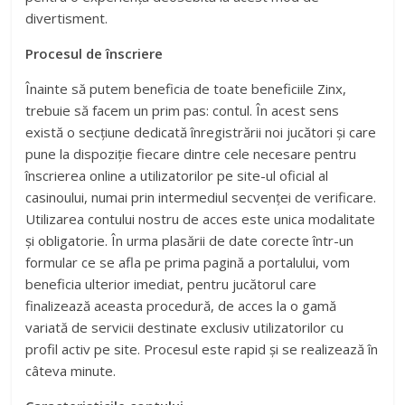
divertisment.
Procesul de înscriere
Înainte să putem beneficia de toate beneficiile Zinx,
trebuie să facem un prim pas: contul. În acest sens
există o secțiune dedicată înregistrării noi jucători și care
pune la dispoziție fiecare dintre cele necesare pentru
înscrierea online a utilizatorilor pe site-ul oficial al
casinoului, numai prin intermediul secvenței de verificare.
Utilizarea contului nostru de acces este unica modalitate
și obligatorie. În urma plasării de date corecte într-un
formular ce se afla pe prima pagină a portalului, vom
beneficia ulterior imediat, pentru jucătorul care
finalizează aceasta procedură, de acces la o gamă
variată de servicii destinate exclusiv utilizatorilor cu
profil activ pe site. Procesul este rapid și se realizează în
câteva minute.