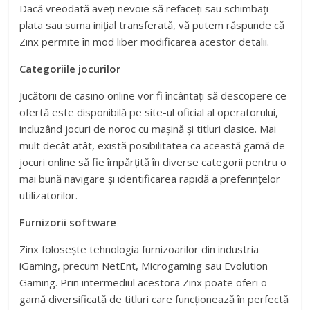
Dacă vreodată aveți nevoie să refaceți sau schimbați
plata sau suma inițial transferată, vă putem răspunde că
Zinx permite în mod liber modificarea acestor detalii.
Categoriile jocurilor
Jucătorii de casino online vor fi încântați să descopere ce
ofertă este disponibilă pe site-ul oficial al operatorului,
incluzând jocuri de noroc cu mașină și titluri clasice. Mai
mult decât atât, există posibilitatea ca această gamă de
jocuri online să fie împărțită în diverse categorii pentru o
mai bună navigare și identificarea rapidă a preferințelor
utilizatorilor.
Furnizorii software
Zinx folosește tehnologia furnizoarilor din industria
iGaming, precum NetEnt, Microgaming sau Evolution
Gaming. Prin intermediul acestora Zinx poate oferi o
gamă diversificată de titluri care funcționează în perfectă