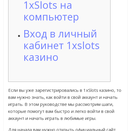
1xSlots на
компьютер
Вход в личный
кабинет 1xslots
казино
Если вы уже зарегистрировались в 1xSlots казино, то
вам нужно знать, как войти в свой аккаунт и начать
играть. В этом руководстве мы рассмотрим шаги,
которые помогут вам быстро и легко войти в свой
аккаунт и начать играть в любимые игры.
Для начала вам нужно открыть официальный сайт