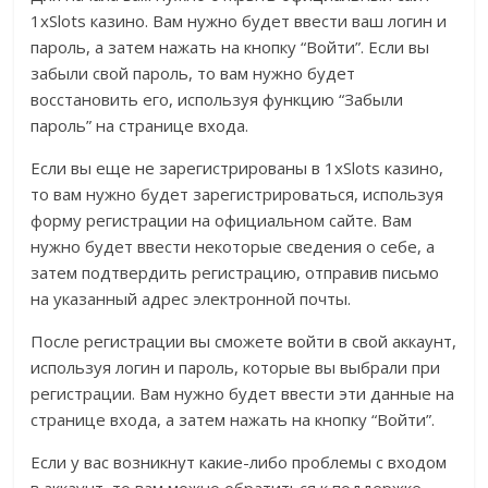
1xSlots казино. Вам нужно будет ввести ваш логин и
пароль, а затем нажать на кнопку “Войти”. Если вы
забыли свой пароль, то вам нужно будет
восстановить его, используя функцию “Забыли
пароль” на странице входа.
Если вы еще не зарегистрированы в 1xSlots казино,
то вам нужно будет зарегистрироваться, используя
форму регистрации на официальном сайте. Вам
нужно будет ввести некоторые сведения о себе, а
затем подтвердить регистрацию, отправив письмо
на указанный адрес электронной почты.
После регистрации вы сможете войти в свой аккаунт,
используя логин и пароль, которые вы выбрали при
регистрации. Вам нужно будет ввести эти данные на
странице входа, а затем нажать на кнопку “Войти”.
Если у вас возникнут какие-либо проблемы с входом