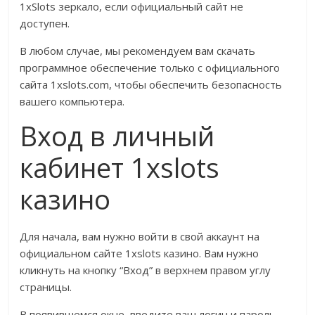
1xSlots зеркало, если официальный сайт не
доступен.
В любом случае, мы рекомендуем вам скачать
программное обеспечение только с официального
сайта 1xslots.com, чтобы обеспечить безопасность
вашего компьютера.
Вход в личный
кабинет 1xslots
казино
Для начала, вам нужно войти в свой аккаунт на
официальном сайте 1xslots казино. Вам нужно
кликнуть на кнопку “Вход” в верхнем правом углу
страницы.
В появившемся окне, введите ваш логин и пароль,