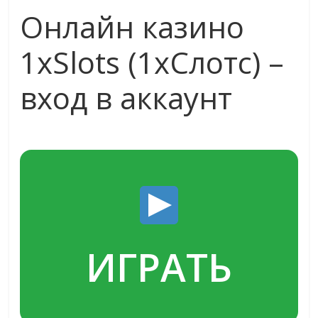
Онлайн казино
1xSlots (1хСлотс) –
вход в аккаунт
ИГРАТЬ