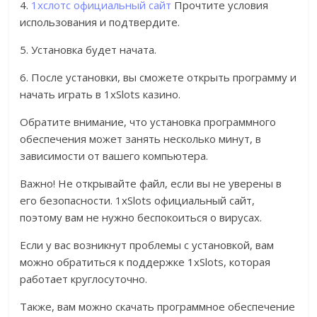
4.
1хслотс официальный сайт
Прочтите условия
использования и подтвердите.
5. Установка будет начата.
6. После установки, вы сможете открыть программу и
начать играть в 1xSlots казино.
Обратите внимание, что установка программного
обеспечения может занять несколько минут, в
зависимости от вашего компьютера.
Важно! Не открывайте файл, если вы не уверены в
его безопасности. 1xSlots официальный сайт,
поэтому вам не нужно беспокоиться о вирусах.
Если у вас возникнут проблемы с установкой, вам
можно обратиться к поддержке 1xSlots, которая
работает круглосуточно.
Также, вам можно скачать программное обеспечение